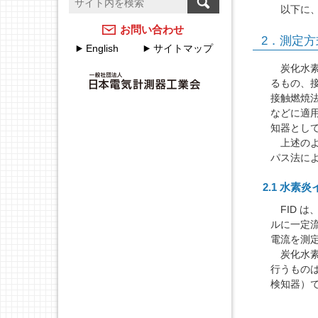
温度計測のFAQ
計測器メーカーのJCSS校
以下に、
正サービス
アクセスマップ
お問い合わせ
2．測定方
English
サイトマップ
JEMIMAのJCSSの取組
各種申込・申請について
炭化水素
るもの、
JEMIMA JCSS校正サービ
JEMIMA主要行事（会員
スハンドブック
接触燃焼
限定）
などに適
校正事業委員会設立20周
知器として
年特集
上述のよ
パス法に
2.1 水素
FID は
ルに一定
電流を測
炭化水素
行うもの
検知器）