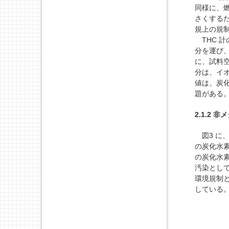
同様に、
さくする
規上の規
THC 計
分を運び
に、試料
分は、イ
値は、炭
題がある
2.1.2 非
図3 に
の炭化水素
の炭化水
汚染とし
環境規制と
している。