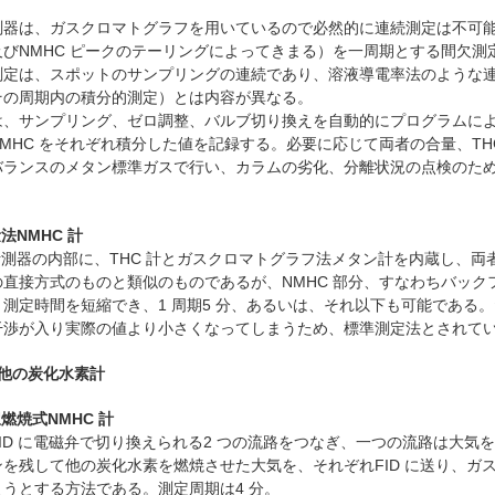
器は、ガスクロマトグラフを用いているので必然的に連続測定は不可能
びNMHC ピークのテーリングによってきまる）を一周期とする間欠測定
測定は、スポットのサンプリングの連続であり、溶液導電率法のような
その周期内の積分的測定）とは内容が異なる。
、サンプリング、ゼロ調整、バルブ切り換えを自動的にプログラムによ
MHC をそれぞれ積分した値を記録する。必要に応じて両者の合量、TH
バランスのメタン標準ガスで行い、カラムの劣化、分離状況の点検のた
法NMHC 計
測器の内部に、THC 計とガスクロマトグラフ法メタン計を内蔵し、両
の直接方式のものと類似のものであるが、NMHC 部分、すなわちバッ
測定時間を短縮でき、1 周期5 分、あるいは、それ以下も可能である。
干渉が入り実際の値より小さくなってしまうため、標準測定法とされて
その他の炭化水素計
択燃焼式NMHC 計
ID に電磁弁で切り換えられる2 つの流路をつなぎ、一つの流路は大気
を残して他の炭化水素を燃焼させた大気を、それぞれFID に送り、ガ
うとする方法である。測定周期は4 分。