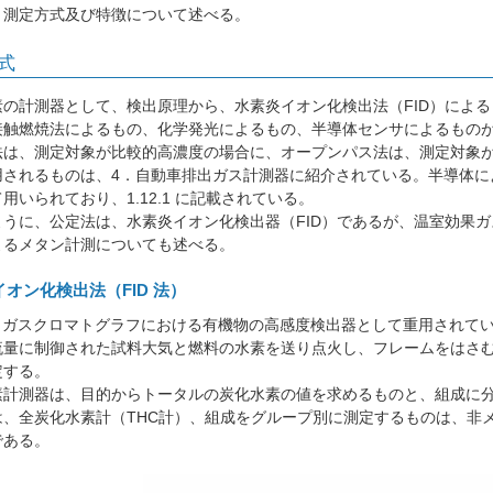
測定方式及び特徴について述べる。
式
の計測器として、検出原理から、水素炎イオン化検出法（FID）による
接触燃焼法によるもの、化学発光によるもの、半導体センサによるものが
法は、測定対象が比較的高濃度の場合に、オープンパス法は、測定対象
用されるものは、4．自動車排出ガス計測器に紹介されている。半導体に
用いられており、1.12.1 に記載されている。
うに、公定法は、水素炎イオン化検出器（FID）であるが、温室効果ガ
よるメタン計測についても述べる。
炎イオン化検出法（FID 法）
、ガスクロマトグラフにおける有機物の高感度検出器として重用されている
流量に制御された試料大気と燃料の水素を送り点火し、フレームをはさ
定する。
計測器は、目的からトータルの炭化水素の値を求めるものと、組成に分
は、全炭化水素計（THC計）、組成をグループ別に測定するものは、非メ
である。