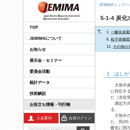
JEMIMAトップ
5-1-4 
会長挨拶
国内外規制動向調査事業
品目から探す
後援・協賛の申請
プレスリリース
展示会
企画運営会議
IoT イノベーション推進委
調査・統計委員会
製品安全・EMC委員会
エネルギー・イノベーシ
校正事業委員会
プロセス計測制御機器の
学生の皆さんへ
工業会規格
JCSS（トレーサビリティ
IEC規格ドラフトの審議情
員会
ョン委員会
技術解説
の確保）
報
TOP
1.
一酸化炭素
事業内容
国際標準化推進事業
JEMIMA会報への広告掲
JEMIMAより
セミナー・講演会
基本機能部会
広報委員会
輸出管理委員会
防爆計測委員会
コンシェルジュ
調査報告書
JEMIMAについて
載
先端技術調査委員会
FA計測制御機器の技術解
JCSS（ISO/IEC 17025認
IEC概要
6.
粒子状物質
説
定）
統計事業
組織
関係官庁・団体より
後援・協賛
国際委員会
規制・制度部会
知的財産権委員会
指示計器委員会
JEMIMAのDX取り組み
11.
その他の
お知らせ
産業計測機器・システム
IEC TC一覧／IEC用語
委員会
電気測定器の技術解説
JCSS校正サービス
技術開発テーマの探索事
会員一覧
IIFES推進WG
資材調達委員会
政策課題部会
電力量計委員会
JEMIMAのSDGsビジョン
展示会・セミナー
業
IEC、ISO国内委員会の活
電子応用計測ガイド
よくある質問
動
委員会活動
役員一覧
計測展 OSAKA 実行委員
環境グリーン委員会
製品別部会
電子測定器委員会
刊行物
1．はしが
広報事業
会
統計データ
環境計測器の技術解説
登録事業者検索
定款・財務情報
温度計測委員会
JCSSコーナー
大気中炭化
展示会事業
に対応する
技術解説
放射線計測ガイド
JCSSに関する刊行物
た（光化学
あゆみ
環境計測委員会
国際標準化活動状況
セミナー事業
測定方式は
お役立ち情報・刊行物
工業用無線
JCSSリンク
る。
JEMIMA案内パンフレッ
放射線計測委員会
技術解説
ト
大気中の炭
入会案内
会員ログイン
安全計装システム（SIS）
JCSS連絡会のご案内
た、同JI
暖化に関
JEMIMA会報