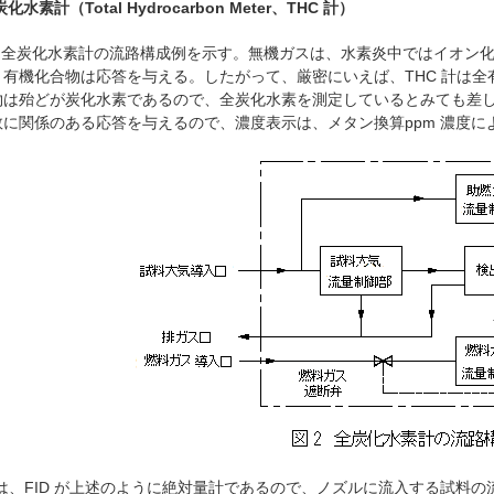
炭化水素計（Total Hydrocarbon Meter、THC 計）
、全炭化水素計の流路構成例を示す。無機ガスは、水素炎中ではイオン
く有機化合物は応答を与える。したがって、厳密にいえば、THC 計は
物は殆どが炭化水素であるので、全炭化水素を測定しているとみても差し支
に関係のある応答を与えるので、濃度表示は、メタン換算ppm 濃度によ
は、FID が上述のように絶対量計であるので、ノズルに流入する試料