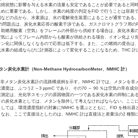
燃焼状態に影響を与える水素の流量も安定であることが必要であると同
ために重要である。しかし、水素の純度の判定をFID で行うことは容易
制などの点から、水素源は、水の電解発生装置によることが通常である
の問題点は、炭化水素応答の酸素干渉である。ガスクロマトグラフ用のF
、助燃用酸素（空気）をフレームの外部から供給する場合は、炭化水素の
空気によってフレーム内部からも酸素が供給される場合、イオン化より
オン化に関係しなくなるので応答は低下する。また、この燃焼の度合は、
化水素の組成ならびに計測器によって変化することになるため、THC 
。
メタン炭化水素計（Non-Methane HydrocarbonMeter、NMHC 計）
、非メタン炭化水素計の流路構成例を示す。NMHC 計では、メタンを
濃度は、ふつう2 ～3 ppmC であり、その70 ～ 90 ％は空気の
素測定は、光化学スモッグの原因物質の一つである炭化水素の抑制にあ
ての炭化水素としては、メタンを除外して考えなければならない。ここ
しては、環境濃度指針の対象にNMHC を選ぶとともに、FID を検出
なお、ここで直接法としたのは、NMHC 計は直接法と差量法の2 種