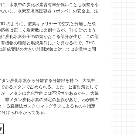
時に、水素中の炭化水素含有率が低いことも誤差を小
でないし、水素充填高圧容器（ボンベ）の安全上、法
。
ID のように、窒素キャリヤーで空気と分離した成
応答は正しく炭素数に比例するが、THC 計のよう
先に炭化水素分子の燃焼がおこる部分が生じ、この部
有機物の種類と燃焼条件により異なるので、THC
計は組成変動の大きい計測対象に対しては定量性に問
非メタン炭化水素から分離する分離部を持つ。大気中
常在成分であるメタンで占められる。また、公害対策として
るが、メタンは光化学的には不活性であるから、大気
に、非メタン炭化水素の測定の意義があり、わが国の
器とする直接法ガスクロマトグラフによるものを指定
類に分けられるからである。