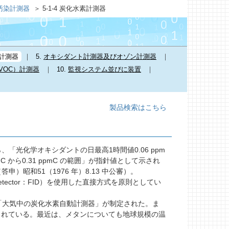
気汚染計測器
5-1-4 炭化水素計測器
計測器
5.
オキシダント計測器及びオゾン計測器
VOC）計測器
10.
監視システム並びに装置
製品検索はこちら
光化学オキシダントの日最高1時間値0.06 ppm
C から0.31 ppmC の範囲」が指針値として示され
昭和51（1976 年）8.13 中公審）。
etector：FID）を使用した直接方式を原則としてい
956「大気中の炭化水素自動計測器」が制定された。ま
が規定されている。最近は、メタンについても地球規模の温