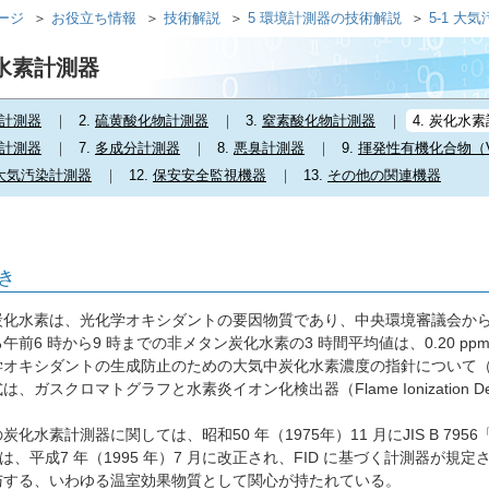
ページ
お役立ち情報
技術解説
5 環境計測器の技術解説
5-1 大
炭化水素計測器
計測器
2.
硫黄酸化物計測器
3.
窒素酸化物計測器
4.
炭化水素
計測器
7.
多成分計測器
8.
悪臭計測器
9.
揮発性有機化合物（
大気汚染計測器
12.
保安安全監視機器
13.
その他の関連機器
き
水素は、光化学オキシダントの要因物質であり、中央環境審議会から、「
午前6 時から9 時までの非メタン炭化水素の3 時間平均値は、0.20 ppm
オキシダントの生成防止のための大気中炭化水素濃度の指針について（答申）
、ガスクロマトグラフと水素炎イオン化検出器（Flame Ionization D
化水素計測器に関しては、昭和50 年（1975年）11 月にJIS B 7
S は、平成7 年（1995 年）7 月に改正され、FID に基づく計測器
与する、いわゆる温室効果物質として関心が持たれている。