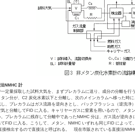
法NMHC 計
一定量採取した試料大気を、まずプレカラムに送り、成分の分離を行う
メタン分が、C2 炭化水素以下と分離し、次のメインカラムへ移った時
流し、プレカラムはガス流路を逆向きとし、バックフラッシュ（逆洗浄
空気と分離してFID に入る。キャリヤーガスに窒素を用いるので、メタ
い。プレカラムに残存して分離中であったNMHC 分は、ガス流が逆向
てFID に入る。こうして、メタン、NMHC いずれも同じFID によ
を直接検出するので直接法と呼ばれる。 現在市販されている直接法NMH