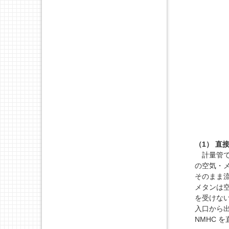
（1） 直接
計量管で
の空気・
そのまま
メタンは
を受けな
入口から出
NMHC 