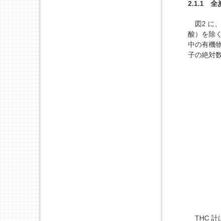
2.1.1 全
図2 に
酸）を除
中の有機
子の絶対数
THC 計