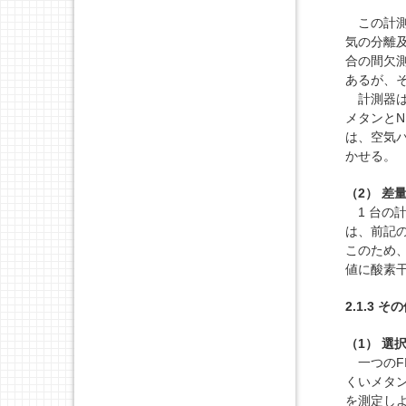
この計測
気の分離及
合の間欠
あるが、
計測器は
メタンとN
は、空気
かせる。
（2） 差量
1 台の計
は、前記
このため、
値に酸素
2.1.3 
（1） 選
一つのF
くいメタン
を測定しよ