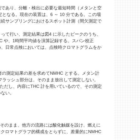
であり、分離・検出に必要な最短時間（メタンと空
となる。現在の装置は、6 ～ 10 分である。この場
連続サンプリングにおけるスポット計測（間欠測定で
って行い、測定結果は図4 に示したピークのうち、
C や、1時間平均値を演算記録する。スパン校正
め、日常点検においては、点検時クロマトグラムをか
者の測定結果の差を求めてNMHC とする。メタン計
クフラッシュ部分は、そのまま放出して測定しない。
ただし、内容にTHC 計を用いているので、その測定
いない。
をそのまま、他方の流路には酸化触媒を設け、燃えに
スクロマトグラフ的構成をとらずに、差量的にNMHC