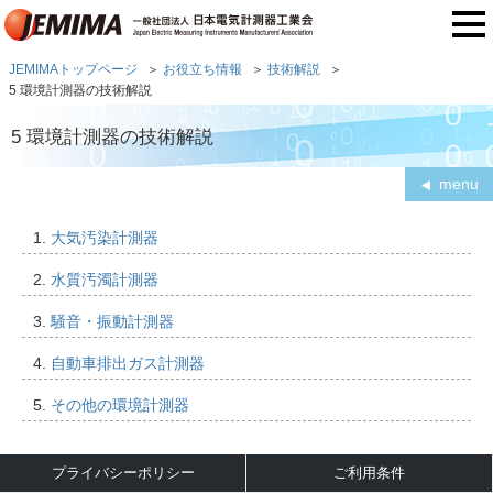
JEMIMAトップページ
お役立ち情報
技術解説
5 環境計測器の技術解説
5 環境計測器の技術解説
menu
1.
大気汚染計測器
2.
水質汚濁計測器
3.
騒音・振動計測器
4.
自動車排出ガス計測器
5.
その他の環境計測器
プライバシーポリシー
ご利用条件