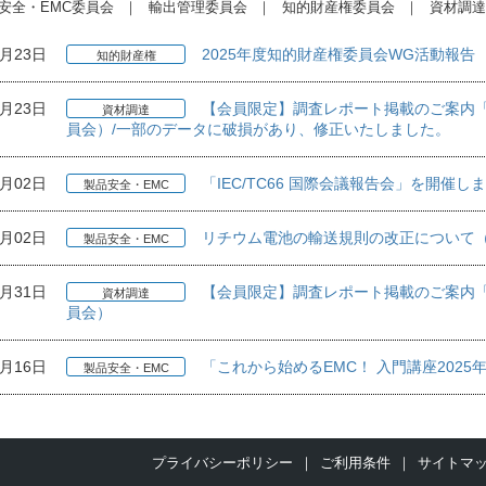
安全・EMC委員会
輸出管理委員会
知的財産権委員会
資材調達
4月23日
2025年度知的財産権委員会WG活動報告
知的財産権
4月23日
【会員限定】調査レポート掲載のご案内「部材
資材調達
員会）/一部のデータに破損があり、修正いたしました。
4月02日
「IEC/TC66 国際会議報告会」を開催し
製品安全・EMC
4月02日
リチウム電池の輸送規則の改正について（2
製品安全・EMC
3月31日
【会員限定】調査レポート掲載のご案内「部材
資材調達
員会）
2月16日
「これから始めるEMC！ 入門講座202
製品安全・EMC
プライバシーポリシー
ご利用条件
サイトマ