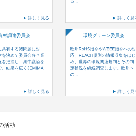
る...
詳しく見る
詳しく見
資材調達委員会
環境グリーン委員会
に共有する諸問題に対
欧州RoHS指令やWEEE指令への対
マを決めて委員会各企業
応、REACH規則の情報収集をはじ
況を把握し、集中議論を
め、世界の環境関連規制とその制
、結果を広くJEMIMA
定状況を継続調査します。欧州へ
の...
詳しく見る
詳しく見
の活動