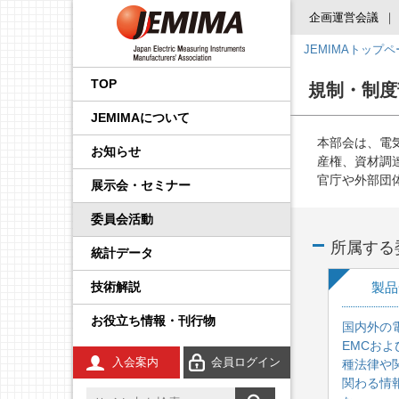
企画運営会議
JEMIMAトップ
会長挨拶
国内外規制動向調査事業
品目から探す
後援・協賛の申請
プレスリリース
展示会
企画運営会議
IoT イノベーション推進委
調査・統計委員会
製品安全・EMC委員会
エネルギー・イノベーシ
校正事業委員会
プロセス計測制御機器の
学生の皆さんへ
工業会規格
JCSS（トレーサビリティ
IEC規格ドラフトの審議情
員会
ョン委員会
技術解説
の確保）
報
TOP
規制・制度
事業内容
国際標準化推進事業
JEMIMA会報への広告掲
JEMIMAより
セミナー・講演会
基本機能部会
広報委員会
輸出管理委員会
防爆計測委員会
コンシェルジュ
調査報告書
JEMIMAについて
載
先端技術調査委員会
FA計測制御機器の技術解
JCSS（ISO/IEC 17025認
IEC概要
説
定）
統計事業
組織
関係官庁・団体より
後援・協賛
国際委員会
規制・制度部会
知的財産権委員会
指示計器委員会
JEMIMAのDX取り組み
本部会は、電
お知らせ
産業計測機器・システム
IEC TC一覧／IEC用語
産権、資材調
委員会
電気測定器の技術解説
JCSS校正サービス
官庁や外部団
技術開発テーマの探索事
会員一覧
IIFES推進WG
資材調達委員会
政策課題部会
電力量計委員会
JEMIMAのSDGsビジョン
展示会・セミナー
業
IEC、ISO国内委員会の活
電子応用計測ガイド
よくある質問
動
委員会活動
役員一覧
計測展 OSAKA 実行委員
環境グリーン委員会
製品別部会
電子測定器委員会
刊行物
広報事業
会
所属する
統計データ
環境計測器の技術解説
登録事業者検索
定款・財務情報
温度計測委員会
JCSSコーナー
展示会事業
技術解説
製品
放射線計測ガイド
JCSSに関する刊行物
あゆみ
環境計測委員会
国際標準化活動状況
セミナー事業
お役立ち情報・刊行物
国内外の
工業用無線
JCSSリンク
JEMIMA案内パンフレッ
放射線計測委員会
技術解説
EMCおよ
ト
入会案内
会員ログイン
種法律や
安全計装システム（SIS）
JCSS連絡会のご案内
関わる情
JEMIMA会報