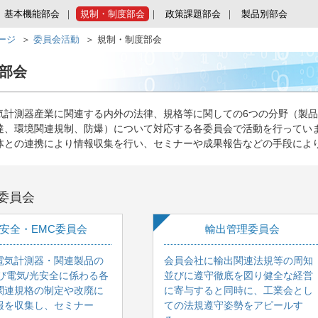
基本機能部会
規制・制度部会
政策課題部会
製品別部会
ページ
委員会活動
規制・制度部会
部会
気計測器産業に関連する内外の法律、規格等に関しての6つの分野（製品
達、環境関連規制、防爆）について対応する各委員会で活動を行ってい
体との連携により情報収集を行い、セミナーや成果報告などの手段によ
委員会
安全・EMC委員会
輸出管理委員会
電気計測器・関連製品の
会員会社に輸出関連法規等の周知
び電気/光安全に係わる各
並びに遵守徹底を図り健全な経営
関連規格の制定や改廃に
に寄与すると同時に、工業会とし
報を収集し、セミナー
ての法規遵守姿勢をアピールす