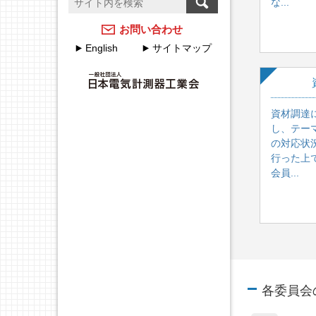
な...
温度計測のFAQ
計測器メーカーのJCSS校
正サービス
アクセスマップ
お問い合わせ
English
サイトマップ
JEMIMAのJCSSの取組
各種申込・申請について
JEMIMA JCSS校正サービ
JEMIMA主要行事（会員
スハンドブック
限定）
資材調達
校正事業委員会設立20周
し、テー
年特集
の対応状
行った上で
会員...
各委員会