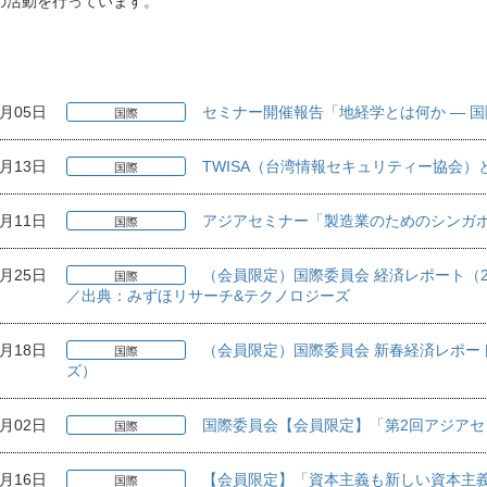
の活動を行っています。
8月05日
セミナー開催報告「地経学とは何か ― 
国際
4月13日
TWISA（台湾情報セキュリティー協会
国際
3月11日
アジアセミナー「製造業のためのシンガポ
国際
2月25日
（会員限定）国際委員会 経済レポート（2
国際
／出典：みずほリサーチ&テクノロジーズ
2月18日
（会員限定）国際委員会 新春経済レポート
国際
ズ）
2月02日
国際委員会【会員限定】「第2回アジア
国際
2月16日
【会員限定】「資本主義も新しい資本主義
国際