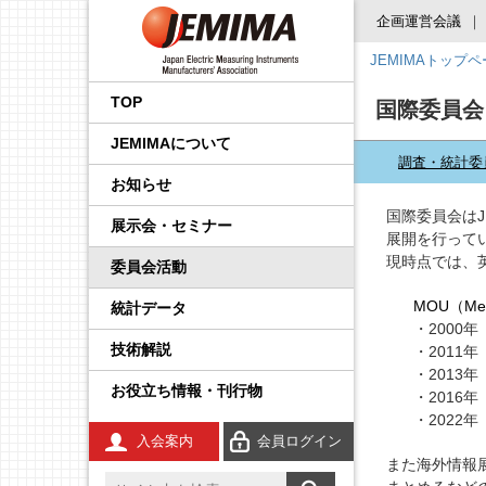
企画運営会議
JEMIMAトップ
会長挨拶
国内外規制動向調査事業
品目から探す
後援・協賛の申請
プレスリリース
展示会
企画運営会議
IoT イノベーション推進委
調査・統計委員会
製品安全・EMC委員会
エネルギー・イノベーシ
校正事業委員会
プロセス計測制御機器の
学生の皆さんへ
工業会規格
JCSS（トレーサビリティ
IEC規格ドラフトの審議情
員会
ョン委員会
技術解説
の確保）
報
TOP
国際委員会
事業内容
国際標準化推進事業
JEMIMA会報への広告掲
JEMIMAより
セミナー・講演会
基本機能部会
広報委員会
輸出管理委員会
防爆計測委員会
コンシェルジュ
調査報告書
JEMIMAについて
載
先端技術調査委員会
FA計測制御機器の技術解
JCSS（ISO/IEC 17025認
IEC概要
調査・統計委
説
定）
統計事業
組織
関係官庁・団体より
後援・協賛
国際委員会
規制・制度部会
知的財産権委員会
指示計器委員会
JEMIMAのDX取り組み
お知らせ
産業計測機器・システム
IEC TC一覧／IEC用語
委員会
電気測定器の技術解説
JCSS校正サービス
国際委員会は
技術開発テーマの探索事
会員一覧
IIFES推進WG
資材調達委員会
政策課題部会
電力量計委員会
JEMIMAのSDGsビジョン
展示会・セミナー
展開を行って
業
IEC、ISO国内委員会の活
電子応用計測ガイド
よくある質問
動
現時点では、
委員会活動
役員一覧
計測展 OSAKA 実行委員
環境グリーン委員会
製品別部会
電子測定器委員会
刊行物
広報事業
会
MOU（Me
統計データ
環境計測器の技術解説
登録事業者検索
定款・財務情報
温度計測委員会
JCSSコーナー
・2000
展示会事業
技術解説
・2011
放射線計測ガイド
JCSSに関する刊行物
あゆみ
環境計測委員会
国際標準化活動状況
・2013年 
セミナー事業
お役立ち情報・刊行物
・2016
工業用無線
JCSSリンク
JEMIMA案内パンフレッ
放射線計測委員会
技術解説
・2022
ト
入会案内
会員ログイン
安全計装システム（SIS）
JCSS連絡会のご案内
また海外情報
JEMIMA会報