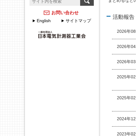
まとめるなど
温度計測のFAQ
計測器メーカーのJCSS校
正サービス
アクセスマップ
お問い合わせ
活動報告
English
サイトマップ
JEMIMAのJCSSの取組
各種申込・申請について
2026年0
JEMIMA JCSS校正サービ
JEMIMA主要行事（会員
スハンドブック
限定）
2026年0
校正事業委員会設立20周
年特集
2026年0
2025年0
2025年0
2024年1
2023年0