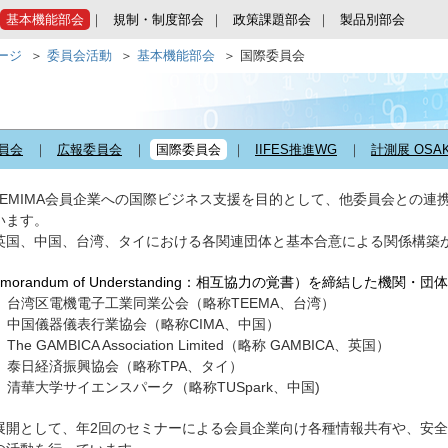
基本機能部会
規制・制度部会
政策課題部会
製品別部会
ページ
委員会活動
基本機能部会
国際委員会
員会
広報委員会
国際委員会
IIFES推進WG
計測展 OSA
JEMIMA会員企業への国際ビジネス支援を目的として、他委員会との
います。
英国、中国、台湾、タイにおける各関連団体と基本合意による関係構築
morandum of Understanding：相互協力の覚書）を締結した機関・団体
年 台湾区電機電子工業同業公会（略称TEEMA、台湾）
年 中国儀器儀表行業協会（略称CIMA、中国）
The GAMBICA Association Limited（略称 GAMBICA、英国）
年 泰日経済振興協会（略称TPA、タイ）
年 清華大学サイエンスパーク（略称TUSpark、中国)
展開として、年2回のセミナーによる会員企業向け各種情報共有や、安