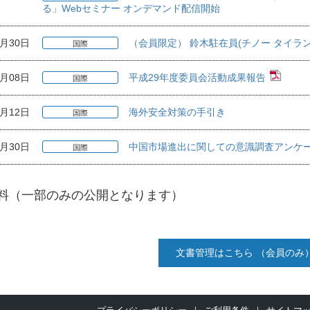
る」Webセミナー オンデマンド配信開始
4月30日
（会員限定） 鈴木駐在員(チノー タイラ
国際
6月08日
平成29年度委員会活動成果報告
国際
4月12日
海外安全対策の手引き
国際
9月30日
中国市場進出に関しての意識調査アンケ
国際
料（一部のみの公開となります）
文書管理はこちら （会員のみ