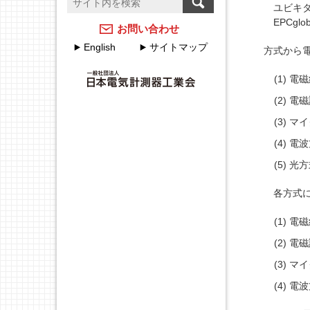
ユビキタスI
温度計測のFAQ
計測器メーカーのJCSS校
正サービス
EPCglob
アクセスマップ
お問い合わせ
English
サイトマップ
方式から
JEMIMAのJCSSの取組
各種申込・申請について
電磁
JEMIMA JCSS校正サービ
JEMIMA主要行事（会員
スハンドブック
限定）
電磁
マイ
校正事業委員会設立20周
年特集
電波
光方
各方式に
電磁
電磁
マイ
電波