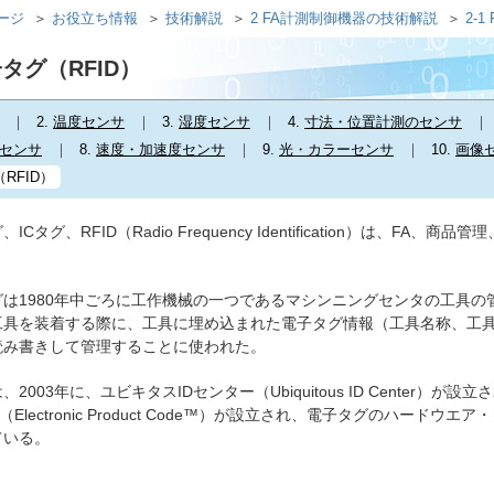
ページ
お役立ち情報
技術解説
2 FA計測制御機器の技術解説
2-1
電子タグ（RFID）
2.
温度センサ
3.
湿度センサ
4.
寸法・位置計測のセンサ
センサ
8.
速度・加速度センサ
9.
光・カラーセンサ
10.
画像
RFID）
Cタグ、RFID（Radio Frequency Identification）は、
は1980年中ごろに工作機械の一つであるマシンニングセンタの工具の
工具を装着する際に、工具に埋め込まれた電子タグ情報（工具名称、工具
読み書きして管理することに使われた。
2003年に、ユビキタスIDセンター（Ubiquitous ID Center）
bal（Electronic Product Code™）が設立され、電子タグの
ている。