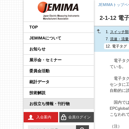
JEMIMAトップ
2-1-12 
会長挨拶
国内外規制動向調査事業
品目から探す
後援・協賛の申請
プレスリリース
展示会
企画運営会議
IoT イノベーション推進委
調査・統計委員会
製品安全・EMC委員会
エネルギー・イノベーシ
校正事業委員会
プロセス計測制御機器の
学生の皆さんへ
工業会規格
JCSS（トレーサビリティ
IEC規格ドラフトの審議情
員会
ョン委員会
技術解説
の確保）
報
TOP
1.
スイッチ類
事業内容
国際標準化推進事業
JEMIMA会報への広告掲
JEMIMAより
セミナー・講演会
基本機能部会
広報委員会
輸出管理委員会
防爆計測委員会
コンシェルジュ
調査報告書
JEMIMAについて
載
先端技術調査委員会
FA計測制御機器の技術解
JCSS（ISO/IEC 17025認
IEC概要
7.
流速・流量
説
定）
統計事業
組織
関係官庁・団体より
後援・協賛
国際委員会
規制・制度部会
知的財産権委員会
指示計器委員会
JEMIMAのDX取り組み
12.
電子タグ（
お知らせ
産業計測機器・システム
IEC TC一覧／IEC用語
委員会
電気測定器の技術解説
JCSS校正サービス
技術開発テーマの探索事
会員一覧
IIFES推進WG
資材調達委員会
政策課題部会
電力量計委員会
JEMIMAのSDGsビジョン
展示会・セミナー
電子タグ、I
業
IEC、ISO国内委員会の活
ている。
電子応用計測ガイド
よくある質問
動
委員会活動
役員一覧
計測展 OSAKA 実行委員
環境グリーン委員会
製品別部会
電子測定器委員会
刊行物
広報事業
会
電子タグ
統計データ
環境計測器の技術解説
登録事業者検索
定款・財務情報
温度計測委員会
JCSSコーナー
センタに
展示会事業
自動的に
技術解説
放射線計測ガイド
JCSSに関する刊行物
あゆみ
環境計測委員会
国際標準化活動状況
セミナー事業
国内では、
お役立ち情報・刊行物
工業用無線
JCSSリンク
EPCglo
JEMIMA案内パンフレッ
放射線計測委員会
技術解説
こなわれ
ト
入会案内
会員ログイン
安全計装システム（SIS）
JCSS連絡会のご案内
（注）
JEMIMA会報