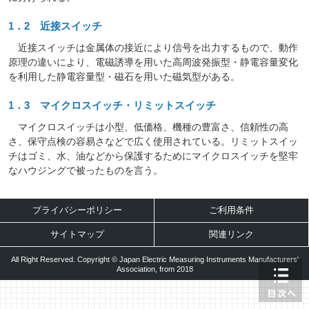
1．2 近接スイッチ
近接スイッチは金属体の接近により信号を出力するもので、動作
原理の違いにより、電磁誘導を用いた高周波発振型・静電容量変化
を利用した静電容量型・磁石を用いた磁気型がある。
1．3 マイクロスイッチ・リミットスイッチ
マイクロスイッチは小型、低価格、機種の豊富さ、信頼性の高
さ、保守点検の容易さなどで広く使用されている。リミットスイッ
チはゴミ、水、油などから保護するためにマイクロスイッチを堅牢
なハウジングで被ったものを言う。
プライバシーポリシー
ご利用条件
サイトマップ
関連リンク
All Right Reserved. Copyright © Japan Electric Measuring Instruments Manufacturers'
Association, from 2018