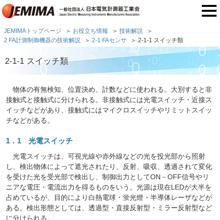
JEMIMAトップページ
お役立ち情報
技術解説
2 FA計測制御機器の技術解説
2-1 FAセンサ
2-1-1 スイッチ類
2-1-1 スイッチ類
物体の有無検知、位置決め、計数などに使われる。大別すると非
接触式と接触式に分けられる。非接触式には光電スイッチ・近接ス
イッチなどがあり、接触式にはマイクロスイッチやリミットスイッ
チなどがある。
1．1 光電スイッチ
光電スイッチは、可視光線や赤外線などの光を投光部から照射
し、検出物体によって遮光されたり、反射、吸収、透過されて変化
を受けた光を受光部で検出し、制御出力としてON－OFF信号やリ
ニアな電圧・電流出力を得るものをいう。光源は現在LEDが大半を
占めているが、目的により白熱電球・蛍光燈・半導体レーザなどが
ある。検出形態としては、透過型・直接反射型・ミラー反射型など
に分けられる。