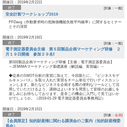
開催日：2019年2月22日
終了
[対象：一般]
安全計装ワークショップ2019
PFDavg（作動要求時の危険側機能失敗平均確率）に関するセミナー
とその演習
開催日：2019年2月19日
終了
[対象：一般]
電子測定器委員会主催 第５回製品企画マーケティング研修 ２
月１９日開催 参加２９名❗️
第5回製品企画マーケティング研修【主催；電子測定器委員会】
～JEMIMAマーケティング基礎講座（解説編、実習編）～
◆従来のSWOT分析の実習に加えて、今回新たに、『ビジネスモデ
ルキャンバス』を取り入れた実習をチーム単位で行いディスカッシ
ョンします。新たなビジネスを企画する際の便利なツールとして活
用していただけるよう、講師はよいネタを用意して皆様のお越しを
楽しみにお待ちしております。是非この機会に入門して見てはいか
がでしょうか。（2019-01-29 電子測定器委員会事務局記）
開催日：2019年2月15日
終了
[対象：
会員
]
【会員限定】知的財産権に関わる講演会のご案内（知的財産権委
員会）