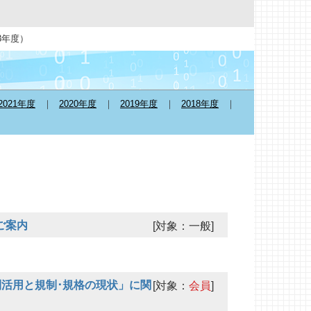
3年度）
2021年度
2020年度
2019年度
2018年度
ご案内
[対象：一般]
利活用と規制･規格の現状」に関
[対象：
会員
]