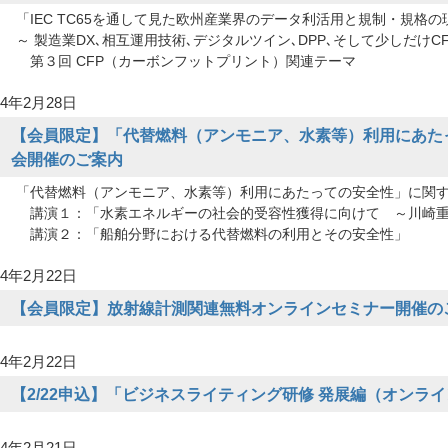
「IEC TC65を通して見た欧州産業界のデータ利活用と規制・規格の
～ 製造業DX､相互運用技術､デジタルツイン､DPP､そして少しだけCF
第３回 CFP（カーボンフットプリント）関連テーマ
4年2月28日
【会員限定】「代替燃料（アンモニア、水素等）利用にあた
会開催のご案内
「代替燃料（アンモニア、水素等）利用にあたっての安全性」に関
講演１：「水素エネルギーの社会的受容性獲得に向けて ～川崎重工
講演２：「船舶分野における代替燃料の利用とその安全性」
4年2月22日
【会員限定】放射線計測関連無料オンラインセミナー開催の
4年2月22日
【2/22申込】「ビジネスライティング研修 発展編（オンラ
4年2月21日