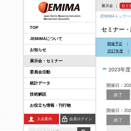
展示会
セミ
JEMIMAトップ
会長挨拶
国内外規制動向調査事業
品目から探す
後援・協賛の申請
プレスリリース
展示会
企画運営会議
IoT イノベーション推進委
調査・統計委員会
製品安全・EMC委員会
エネルギー・イノベーシ
校正事業委員会
プロセス計測制御機器の
学生の皆さんへ
工業会規格
JCSS（トレーサビリティ
IEC規格ドラフトの審議情
員会
ョン委員会
技術解説
の確保）
報
TOP
セミナー・
事業内容
国際標準化推進事業
JEMIMA会報への広告掲
JEMIMAより
セミナー・講演会
基本機能部会
広報委員会
輸出管理委員会
防爆計測委員会
コンシェルジュ
調査報告書
JEMIMAについて
載
先端技術調査委員会
FA計測制御機器の技術解
JCSS（ISO/IEC 17025認
IEC概要
開催予定
説
定）
統計事業
組織
関係官庁・団体より
後援・協賛
国際委員会
規制・制度部会
知的財産権委員会
指示計器委員会
JEMIMAのDX取り組み
お知らせ
2017年度
産業計測機器・システム
IEC TC一覧／IEC用語
委員会
電気測定器の技術解説
JCSS校正サービス
技術開発テーマの探索事
会員一覧
IIFES推進WG
資材調達委員会
政策課題部会
電力量計委員会
JEMIMAのSDGsビジョン
展示会・セミナー
業
IEC、ISO国内委員会の活
2023年度
電子応用計測ガイド
よくある質問
動
委員会活動
役員一覧
計測展 OSAKA 実行委員
環境グリーン委員会
製品別部会
電子測定器委員会
刊行物
広報事業
会
統計データ
環境計測器の技術解説
登録事業者検索
開催日：202
定款・財務情報
温度計測委員会
JCSSコーナー
展示会事業
技術解説
終了
放射線計測ガイド
JCSSに関する刊行物
あゆみ
環境計測委員会
国際標準化活動状況
セミナー事業
お役立ち情報・刊行物
工業用無線
JCSSリンク
開催日：202
JEMIMA案内パンフレッ
放射線計測委員会
技術解説
ト
入会案内
会員ログイン
終了
安全計装システム（SIS）
JCSS連絡会のご案内
JEMIMA会報