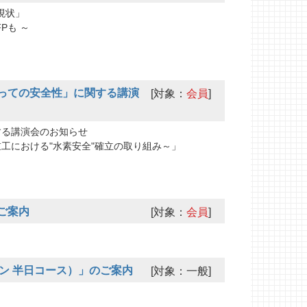
現状」
Pも ～
っての安全性」に関する講演
[対象：
会員
]
する講演会のお知らせ
における"水素安全"確立の取り組み～」
ご案内
[対象：
会員
]
イン 半日コース）」のご案内
[対象：一般]