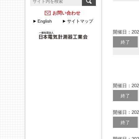
温度計測のFAQ
計測器メーカーのJCSS校
正サービス
アクセスマップ
お問い合わせ
English
サイトマップ
JEMIMAのJCSSの取組
各種申込・申請について
開催日：202
JEMIMA JCSS校正サービ
JEMIMA主要行事（会員
終了
スハンドブック
限定）
校正事業委員会設立20周
年特集
開催日：202
終了
開催日：202
終了
開催日：202