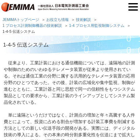
JEMIMAトップページ
お役立ち情報
技術解説
1 プロセス計測制御機器の技術解説
1-4 プロセス用監視制御システム
1-4-5 伝送システム
1-4-5 伝送システム
従来より、工業計装における通信機能については、遠隔地の計測
や制御のためのいわゆるテレメータ装置が従来より使用されてい
る。それは通信工業の分野に属する汎用的なテレメータ装置の応用
分野のひとつであった。その後、計装の広域化や集中監視、制御が
進むとともに、工業計器と同じ思想で同一の信頼性をもつシステム
製品としての要求から、工業計装のラインアップとしてシステム製
品化されている。
単に遠隔というだけではなく、計測点の増加と年々高騰する人件
費とによって、投資に占める割合が増加する計装工事費を削減する
方法としての新しい伝送手段の開発がある。実際には、ディジタル
技術の導入による。その本来の時分割多重化性を伝送にまで拡大し