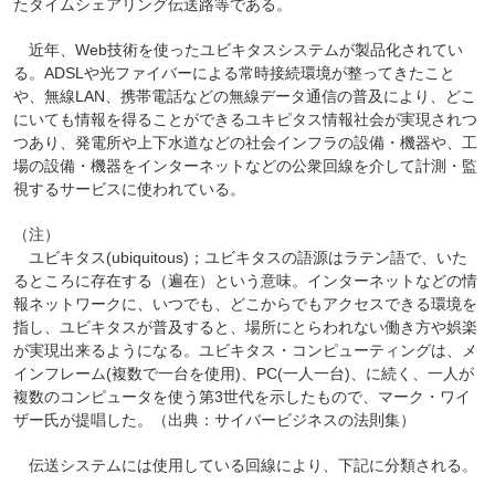
たタイムシェアリング伝送路等である。
近年、Web技術を使ったユビキタスシステムが製品化されてい
る。ADSLや光ファイバーによる常時接続環境が整ってきたこと
や、無線LAN、携帯電話などの無線データ通信の普及により、どこ
にいても情報を得ることができるユキピタス情報社会が実現されつ
つあり、発電所や上下水道などの社会インフラの設備・機器や、工
場の設備・機器をインターネットなどの公衆回線を介して計測・監
視するサービスに使われている。
（注）
ユビキタス(ubiquitous)；ユビキタスの語源はラテン語で、いた
るところに存在する（遍在）という意味。インターネットなどの情
報ネットワークに、いつでも、どこからでもアクセスできる環境を
指し、ユビキタスが普及すると、場所にとらわれない働き方や娯楽
が実現出来るようになる。ユビキタス・コンピューティングは、メ
インフレーム(複数で一台を使用)、PC(一人一台)、に続く、一人が
複数のコンピュータを使う第3世代を示したもので、マーク・ワイ
ザー氏が提唱した。（出典：サイバービジネスの法則集）
伝送システムには使用している回線により、下記に分類される。