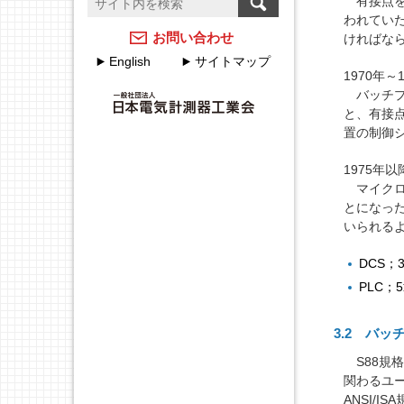
有接点を
温度計測のFAQ
計測器メーカーのJCSS校
われてい
正サービス
アクセスマップ
お問い合わせ
ければな
English
サイトマップ
JEMIMAのJCSSの取組
各種申込・申請について
1970年～
バッチプ
JEMIMA JCSS校正サービ
JEMIMA主要行事（会員
と、有接
スハンドブック
限定）
置の制御
校正事業委員会設立20周
1975年以
年特集
マイクロ
とになっ
いられる
DCS
PLC；
3.2 バ
S88規
関わるユー
ANSI/I