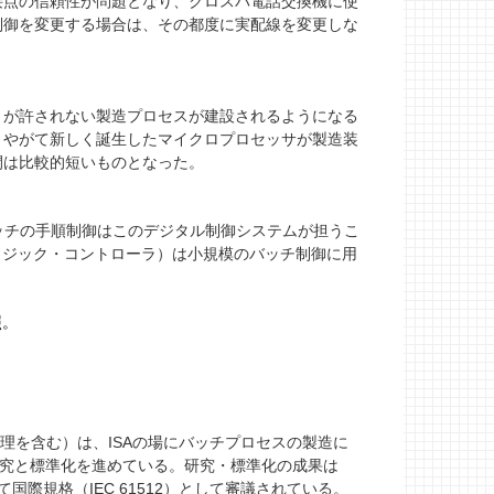
点の信頼性が問題となり、クロスバ電話交換機に使
制御を変更する場合は、その都度に実配線を変更しな
が許されない製造プロセスが建設されるようになる
、やがて新しく誕生したマイクロプロセッサが製造装
間は比較的短いものとなった。
ッチの手順制御はこのデジタル制御システムが担うこ
ロジック・コントローラ）は小規模のバッチ制御に用
照。
理を含む）は、ISAの場にバッチプロセスの製造に
、研究と標準化を進めている。研究・標準化の成果は
Aにて国際規格（IEC 61512）として審議されている。