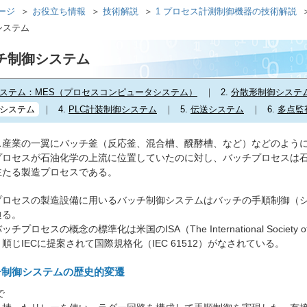
ページ
お役立ち情報
技術解説
1 プロセス計測制御機器の技術解説
御システム
バッチ制御システム
ステム：MES（プロセスコンピュータシステム）
2.
分散形制御システ
システム
4.
PLC計装制御システム
5.
伝送システム
6.
多点監
産業の一翼にバッチ釜（反応釜、混合槽、醗酵槽、など）などのように
プロセスが石油化学の上流に位置していたのに対し、バッチプロセスは
主たる製造プロセスである。
ロセスの製造設備に用いるバッチ制御システムはバッチの手順制御（シ
辿る。
プロセスの概念の標準化は米国のISA（The International Society of
順じIECに提案されて国際規格化（IEC 61512）がなされている。
ッチ制御システムの歴史的変遷
で