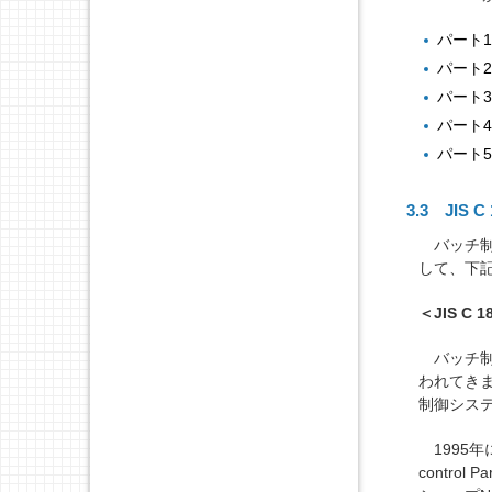
パート
パート
パート
パート
パート
3.3 JI
バッチ制御
して、下
＜JIS 
バッチ制御シ
われてきまし
制御シス
1995年にIS
contro