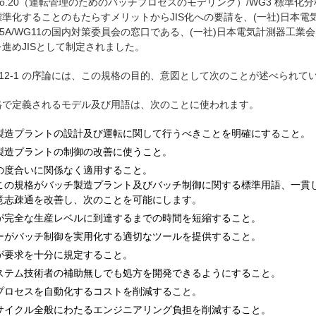
o.20（運転管理のためのバッチプロセスのモデリング）/WG3 標準化分科会
準化することのもたらすメリットからJIS化への要請を、(一社)日本電
SC65A/WG11の国内対策委員会の窓口である、(一社)日本電気計測器
進めJISとして制定されました。
1512-1 の序論には、この規格の目的、意図として次のことが述べられて
で定義されるモデル及び用語は、次のことに使われます。
製造プラントの設計及び運転に関して行うべきことを明確にすること。
製造プラントの制御の改善に使うこと。
の度合いに関係なく適用すること。
この規格がバッチ製造プラント及びバッチ制御に関する標準用語、一貫
意志疎通を改善し、次のことを可能にします。
が完全な生産レベルに到達するまでの時間を短縮すること。
ーがバッチ制御を実用化する適切なツールを提供すること。
が要求を十分に規定すること。
ステム技術者の補助無しでも処方を開発できるようにすること。
プロセスを自動化するコストを削減すること。
サイクル全般にわたるエンジニアリング負担を削減すること。