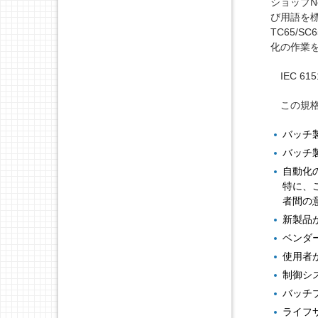
ショップN
び用語を標
TC65/
化の作業を
IEC 6
この規格
バッチ
バッチ
自動化
特に、
者間の
新製品
ベンダ
使用者
制御シ
バッチ
ライフ