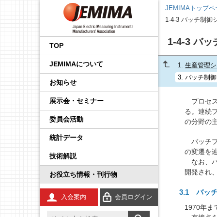
JEMIMAトップ
1-4-3 バッチ制
会長挨拶
国内外規制動向調査事業
品目から探す
後援・協賛の申請
プレスリリース
展示会
企画運営会議
IoT イノベーション推進委
調査・統計委員会
製品安全・EMC委員会
エネルギー・イノベーシ
校正事業委員会
プロセス計測制御機器の
学生の皆さんへ
工業会規格
JCSS（トレーサビリティ
IEC規格ドラフトの審議情
1-4-3 
員会
ョン委員会
技術解説
の確保）
報
TOP
事業内容
国際標準化推進事業
JEMIMA会報への広告掲
JEMIMAより
セミナー・講演会
基本機能部会
広報委員会
輸出管理委員会
防爆計測委員会
コンシェルジュ
調査報告書
JEMIMAについて
載
先端技術調査委員会
FA計測制御機器の技術解
JCSS（ISO/IEC 17025認
IEC概要
1.
生産管理シ
説
定）
統計事業
組織
関係官庁・団体より
後援・協賛
国際委員会
規制・制度部会
知的財産権委員会
指示計器委員会
JEMIMAのDX取り組み
3.
バッチ制御
お知らせ
産業計測機器・システム
IEC TC一覧／IEC用語
委員会
電気測定器の技術解説
JCSS校正サービス
技術開発テーマの探索事
会員一覧
IIFES推進WG
資材調達委員会
政策課題部会
電力量計委員会
JEMIMAのSDGsビジョン
展示会・セミナー
プロセス
業
IEC、ISO国内委員会の活
る。連続
電子応用計測ガイド
よくある質問
動
委員会活動
役員一覧
計測展 OSAKA 実行委員
環境グリーン委員会
製品別部会
電子測定器委員会
刊行物
の分野の
広報事業
会
統計データ
環境計測器の技術解説
登録事業者検索
定款・財務情報
温度計測委員会
JCSSコーナー
バッチプ
展示会事業
の変遷を
技術解説
放射線計測ガイド
JCSSに関する刊行物
なお、バッチ
あゆみ
環境計測委員会
国際標準化活動状況
セミナー事業
開発され、
お役立ち情報・刊行物
工業用無線
JCSSリンク
JEMIMA案内パンフレッ
放射線計測委員会
技術解説
3.1 バ
ト
入会案内
会員ログイン
安全計装システム（SIS）
JCSS連絡会のご案内
1970年ま
JEMIMA会報