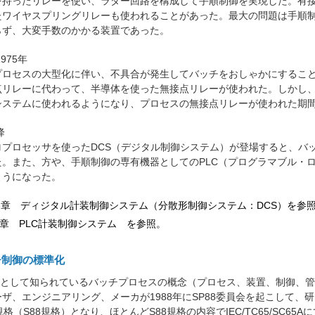
持ったリレーを使い、ラダー回路を構成して手順制御を実現した。有接
たワイヤスプリングリレーも使われることがあった。最大の問題は手順
らず、大変手数のかかる装置であった。
1975年
ロセスの大型化に伴い、不具合が発生してバッチをおしゃかにすること
点リレーに代わって、半導体を使った無接点リレーが使われた。しかし
システムに使われるようになり、プロセスの無接点リレーが使われた期
降
プロセッサを使ったDCS（デジタル制御システム）が登場すると、バ
た。また、方や、手順制御の専有機器としてのPLC（プログラマブル・
ようになった。
；3章 ディジタル計装制御システム（分散形制御システム：DCS）を参
5章 PLC計装制御システム を参照。
ッチ制御の標準化
格として知られているバッチプロセスの概念（プロセス、装置、制御、管
ザ、エンジニアリング、メーカが1988年にSP88委員会を起こして
SA規格（S88規格）となり、ほとんどS88規格の内容でIEC/TC65/SC65