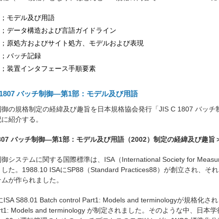
1；モデル及び用語
2；データ構造および言語ガイドライン
3；原処方およびサイト処方、モデルおよび表現
4；バッチ記録
5；装置インタフェース手順要素
S C 1807 バッチ制御―第1部：モデル及び用語
の規格制定の経緯及び趣旨を日本規格協会発行「JIS C 1807 バッチ
記に紹介する。
C 1807 バッチ制御―第1部：モデル及び用語（2002）制定の経緯及び趣旨
ステムに関する国際標準は、ISA（International Society for Meas
た。1988.10 ISAにSP88（Standard Practices88）が創立され、
テムが作られました。
A S88.01 Batch control Part1: Models and terminologyが
l Part1: Models and terminology が制定されました。そのよう