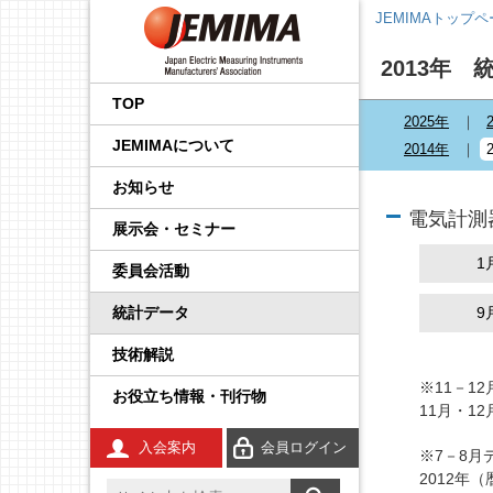
JEMIMAトップ
2013年 
会長挨拶
国内外規制動向調査事業
品目から探す
後援・協賛の申請
プレスリリース
展示会
企画運営会議
IoT イノベーション推進委
調査・統計委員会
製品安全・EMC委員会
エネルギー・イノベーシ
校正事業委員会
プロセス計測制御機器の
学生の皆さんへ
工業会規格
JCSS（トレーサビリティ
IEC規格ドラフトの審議情
員会
ョン委員会
技術解説
の確保）
報
TOP
2025年
事業内容
国際標準化推進事業
JEMIMA会報への広告掲
JEMIMAより
セミナー・講演会
基本機能部会
広報委員会
輸出管理委員会
防爆計測委員会
コンシェルジュ
調査報告書
JEMIMAについて
載
先端技術調査委員会
FA計測制御機器の技術解
JCSS（ISO/IEC 17025認
IEC概要
2014年
説
定）
統計事業
組織
関係官庁・団体より
後援・協賛
国際委員会
規制・制度部会
知的財産権委員会
指示計器委員会
JEMIMAのDX取り組み
お知らせ
産業計測機器・システム
IEC TC一覧／IEC用語
委員会
電気測定器の技術解説
JCSS校正サービス
電気計測
技術開発テーマの探索事
会員一覧
IIFES推進WG
資材調達委員会
政策課題部会
電力量計委員会
JEMIMAのSDGsビジョン
展示会・セミナー
業
IEC、ISO国内委員会の活
1
電子応用計測ガイド
よくある質問
動
委員会活動
役員一覧
計測展 OSAKA 実行委員
環境グリーン委員会
製品別部会
電子測定器委員会
刊行物
広報事業
会
統計データ
環境計測器の技術解説
登録事業者検索
9
定款・財務情報
温度計測委員会
JCSSコーナー
展示会事業
技術解説
放射線計測ガイド
JCSSに関する刊行物
あゆみ
環境計測委員会
国際標準化活動状況
※11－1
セミナー事業
お役立ち情報・刊行物
工業用無線
JCSSリンク
11月・1
JEMIMA案内パンフレッ
放射線計測委員会
技術解説
ト
入会案内
会員ログイン
※7－8月
安全計装システム（SIS）
JCSS連絡会のご案内
2012年
JEMIMA会報