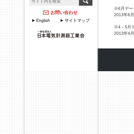
温度計測のFAQ
計測器メーカーのJCSS校
※6月デー
正サービス
アクセスマップ
お問い合わせ
2013年
English
サイトマップ
JEMIMAのJCSSの取組
各種申込・申請について
※4－5月
2013年
JEMIMA JCSS校正サービ
JEMIMA主要行事（会員
スハンドブック
限定）
校正事業委員会設立20周
年特集