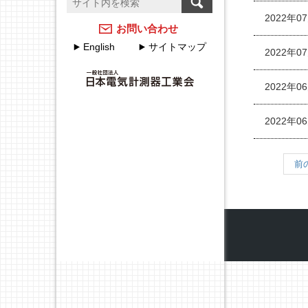
温度計測のFAQ
計測器メーカーのJCSS校
2022年0
正サービス
アクセスマップ
お問い合わせ
English
サイトマップ
JEMIMAのJCSSの取組
2022年0
各種申込・申請について
JEMIMA JCSS校正サービ
JEMIMA主要行事（会員
2022年0
スハンドブック
限定）
2022年0
校正事業委員会設立20周
年特集
前