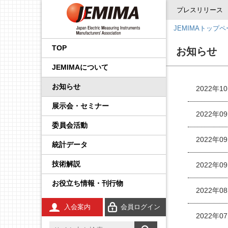
プレスリリース
JEMIMAトップ
会長挨拶
国内外規制動向調査事業
品目から探す
後援・協賛の申請
プレスリリース
展示会
企画運営会議
IoT イノベーション推進委
調査・統計委員会
製品安全・EMC委員会
エネルギー・イノベーシ
校正事業委員会
プロセス計測制御機器の
学生の皆さんへ
工業会規格
JCSS（トレーサビリティ
IEC規格ドラフトの審議情
員会
ョン委員会
技術解説
の確保）
報
TOP
お知らせ
事業内容
国際標準化推進事業
JEMIMA会報への広告掲
JEMIMAより
セミナー・講演会
基本機能部会
広報委員会
輸出管理委員会
防爆計測委員会
コンシェルジュ
調査報告書
JEMIMAについて
載
先端技術調査委員会
FA計測制御機器の技術解
JCSS（ISO/IEC 17025認
IEC概要
説
定）
統計事業
組織
関係官庁・団体より
後援・協賛
国際委員会
規制・制度部会
知的財産権委員会
指示計器委員会
JEMIMAのDX取り組み
お知らせ
2022年1
産業計測機器・システム
IEC TC一覧／IEC用語
委員会
電気測定器の技術解説
JCSS校正サービス
技術開発テーマの探索事
会員一覧
IIFES推進WG
資材調達委員会
政策課題部会
電力量計委員会
JEMIMAのSDGsビジョン
展示会・セミナー
業
IEC、ISO国内委員会の活
2022年0
電子応用計測ガイド
よくある質問
動
委員会活動
役員一覧
計測展 OSAKA 実行委員
環境グリーン委員会
製品別部会
電子測定器委員会
刊行物
広報事業
会
2022年0
統計データ
環境計測器の技術解説
登録事業者検索
定款・財務情報
温度計測委員会
JCSSコーナー
展示会事業
技術解説
2022年0
放射線計測ガイド
JCSSに関する刊行物
あゆみ
環境計測委員会
国際標準化活動状況
セミナー事業
お役立ち情報・刊行物
工業用無線
JCSSリンク
2022年0
JEMIMA案内パンフレッ
放射線計測委員会
技術解説
ト
入会案内
会員ログイン
安全計装システム（SIS）
JCSS連絡会のご案内
2022年0
JEMIMA会報