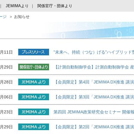
JEMIMAより
関係官庁・団体より
ページ
お知らせ
0月11日
"未来へ、持続（つな）げる"ハイブリッド型展
9月29日
【計測自動制御学会】計測自動制御学会 産
9月28日
【会員限定】第4回「JEMIMA DX推進
9月06日
【会員限定】第3回「JEMIMA DX推進
8月23日
第四回 JEMIMA政策研究会セミナー 開催
7月29日
【会員限定】第2回「JEMIMA DX推進