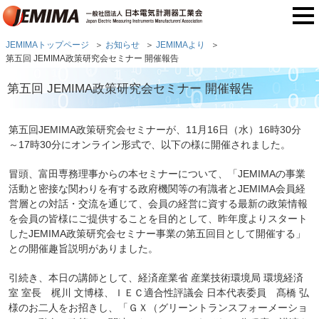
JEMIMAトップページ
お知らせ
JEMIMAより
第五回 JEMIMA政策研究会セミナー 開催報告
第五回 JEMIMA政策研究会セミナー 開催報告
第五回JEMIMA政策研究会セミナーが、11月16日（水）16時30分
～17時30分にオンライン形式で、以下の様に開催されました。
冒頭、富田専務理事からの本セミナーについて、「JEMIMAの事業
活動と密接な関わりを有する政府機関等の有識者とJEMIMA会員経
営層との対話・交流を通じて、会員の経営に資する最新の政策情報
を会員の皆様にご提供することを目的として、昨年度よりスタート
したJEMIMA政策研究会セミナー事業の第五回目として開催する」
との開催趣旨説明がありました。
引続き、本日の講師として、経済産業省 産業技術環境局 環境経済
室 室長 梶川 文博様、ＩＥＣ適合性評議会 日本代表委員 髙橋 弘
様のお二人をお招きし、「ＧＸ（グリーントランスフォーメーショ