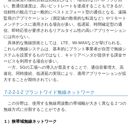
い。数通信速度は、高いビットレートを達成することもできるが、
信頼性の観点では一般的にベストエフォート型の通信となる。遠隔
監視のアプリケーション（測定値の散発的な転送など）やリモート
メンテナンスに適用される場合が多い。低遅延、時間確定型の通
信、即時応答が要求されるリアルタイム性の高いアプリケーション
には向かない。
具体的な無線技術としては、LTE、Wi-MAXなどが挙げられる。
これらの無線システムは、基本的にプラント事業者が自営で無線シ
ステムを設置するものではなく、キャリアベンダが提供する課金サ
ービスを利用する場合が多い。
一方、5Gの工場への導入が普及することで、通信容量増大、高
速化、同時接続、低遅延の実現により、適用アプリケーションが拡
大することが期待されている。
7-2-2-1-2
プラントワイド無線ネットワーク
この分野は、使用する無線周波数の帯域幅が大きく異なる２つの
無線方式に分類することができる。
１）狭帯域無線ネットワーク