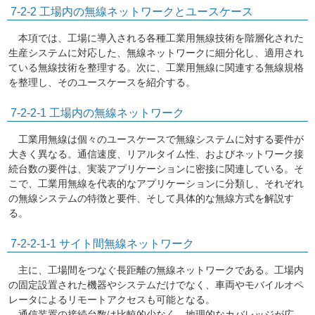
7-2-2
工場内の無線ネットワークとユースケース
本項では、工場に導入される各種工業用無線技術を階層化された
生産システムに対応した、無線ネットワークに細分化し、適用され
ている無線技術を整理する。次に、工業用無線に関連する無線規格
を整理し、そのユースケースを紹介する。
7-2-2-1
工場内の無線ネットワーク
工業用無線は個々のユースケースで無線システムに対する要件が
大きく異なる。通信速度、リアルタイム性、およびネットワーク接
続台数の要件は、実装アプリケーションに密接に関連している。そ
こで、工業用無線を代表的なアプリケーションに分類し、それぞれ
の無線システムの特徴と要件、そして具体的な無線方式を解説す
る。
7-2-2-1-1
サイト間無線ネットワーク
主に、工場間をつなぐ長距離の無線ネットワークである。工場内
の固定設置された機器やシステムだけでなく、車両やモバイルオペ
レータによるリモートアクセスも可能となる。
通信装置の接続台数は比較的少なく、地理的なカバレッジが広