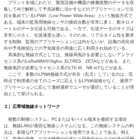
プラント全域にわたり、製造設備や機器の稼働状態のデータを収
集してAIで解析して予兆診断に活かすなどのアプリケーションで注
目を集めているLPWA（Low Power Wide Area）という無線方式で
ある。端末の監視用無線センサの接続台数が非常に多く、数キロメ
ートルのデータ伝送も可能である。一方で、伝送データのサイズは
非常に小さく、伝送速度も遅い。そのため、リアルタイム性を要求
する制御、監視のアプリケーションには向かないが、設備の劣化傾
向や予兆検知などの予知保全の用途に広く利用され始めている。
具体的な無線方式としては、無線局免許を必要としないアンライ
センス系のLoRaWANやSigfox, ELTRES、ZETAなどがある。また、
無線免許が必要なライセンス系のLTE-M、NB-IoTなどがある。
ここで、多数のLPWA無線方式が存在（乱立）しているのは、現
時点で利用者の全てのニーズに応えうるLPWA規格がなく、適用ア
プリケーションに応じて適材適所でユーザが選択していることが理
由として挙げられる。
２）広帯域無線ネットワーク
複数の制御システム、PCまたはモバイル端末を接続する場合
は、無線LANが適切な無線システムになる。この無線システムの利
点は、多様なITアプリケーションを使用できることである。例え
ば、音声や画像、ビデオ映像の伝送など視覚化データの伝送が可能