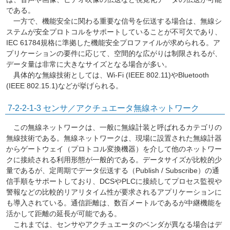
である。
一方で、機能安全に関わる重要な信号を伝送する場合は、無線シ
ステムが安全プロトコルをサポートしていることが不可欠であり、
IEC 61784規格に準拠した機能安全プロファイルが求められる。ア
プリケーションの要件に応じて、空間的な広がりは制限されるが、
データ量は非常に大きなサイズとなる場合が多い。
具体的な無線技術としては、Wi-Fi (IEEE 802.11)やBluetooth
(IEEE 802.15.1)などが挙げられる。
7-2-2-1-3
センサ／アクチュエータ無線ネットワーク
この無線ネットワークは、一般に無線計装と呼ばれるカテゴリの
無線技術である。無線ネットワークは、現場に設置された無線計器
からゲートウェイ（プロトコル変換機器）を介して他のネットワー
クに接続される利用形態が一般的である。データサイズが比較的少
量であるが、定周期でデータ伝送する（Publish / Subscribe）の通
信手順をサポートしており、DCSやPLCに接続してプロセス監視や
警報などの比較的リアリタイム性が要求されるアプリケーションに
も導入されている。通信距離は、数百メートルであるが中継機能を
活かして距離の延長が可能である。
これまでは、センサやアクチュエータのベンダが異なる場合はデ