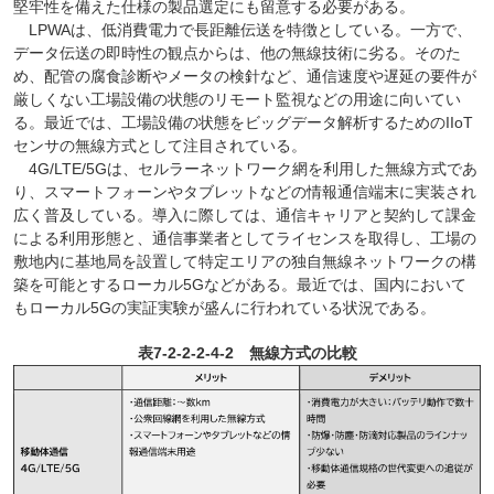
堅牢性を備えた仕様の製品選定にも留意する必要がある。
LPWAは、低消費電力で長距離伝送を特徴としている。一方で、
データ伝送の即時性の観点からは、他の無線技術に劣る。そのた
め、配管の腐食診断やメータの検針など、通信速度や遅延の要件が
厳しくない工場設備の状態のリモート監視などの用途に向いてい
る。最近では、工場設備の状態をビッグデータ解析するためのIIoT
センサの無線方式として注目されている。
4G/LTE/5Gは、セルラーネットワーク網を利用した無線方式であ
り、スマートフォーンやタブレットなどの情報通信端末に実装され
広く普及している。導入に際しては、通信キャリアと契約して課金
による利用形態と、通信事業者としてライセンスを取得し、工場の
敷地内に基地局を設置して特定エリアの独自無線ネットワークの構
築を可能とするローカル5Gなどがある。最近では、国内において
もローカル5Gの実証実験が盛んに行われている状況である。
表7-2-2-2-4-2 無線方式の比較