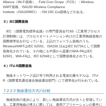
Alliance（Wi-Fi規格）、Feld Com Grope（FCG）：Wireless
HART規格、ISA100 Wireless Compliance
Institute（ISA100WCI）：ISA 100.11a規格などがある。
３）IEC国際規格
IEC （国際電気標準会議）の専門委員会TC65（工業用プロセス
計測制御）は、プロセスオートメーション向けの工業用無線規格の
国際標準化を行なっている。上記のフォーラム規格のうち、
WirelessHARTはIEC 62591、ISA100.11aはIEC 62734として国際
規格化されている。その他にも中国から提案のWIA-PAはIEC
62601、WIA-FAは、IEC 62948として国際規格化されている。
４）ITU-R国際規格
無線ネットワーク設計等で利用される電波伝搬モデルは、ITU-
R（国際電気通信連合無線通信部門）にて標準化が行われている。
7-2-2-3
無線通信方式の比較
無線技術の進歩により、新しい無線通信方式が次々と登場してい
る。工業用無線の導入に際しては、適用アプリケーションの要件に