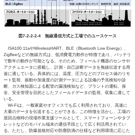
図7-2-2-2-4 無線通信方式と工場でのユースケース
ISA100.11aやWirelessHART、BLE（Bluetooth Low Energy）、
ZigBeeなどの無線方式は、低消費電力動作が特徴であり、バッテリ
で数年の動作が可能となる。そのため、フィールド機器のセンサや
アクチュエータに搭載し、計測・自己診断データを無線伝送する用
途に適している。具体的には、温度、圧力などのプロセス値のリモ
ート監視、振動や加速度の計測データによる設備の予兆検知や診
断、ガス検知器による配管の漏洩検知など、プラントの運転、保
全、安全管理を目的としたフィールドデータの監視、収集に適して
いる。
Wi-Fiは、一般家庭やオフィスでも広く利用されており、高速に
大量のデータを伝送することができる。この特徴を活かし、工場の
巡回点検時の現場作業支援ツールとして、スマートフォーンやタブ
レットなどのモバイル端末の通信手段として広く利活用されてい
る。ただし、防爆規格対応や防塵防滴の仕様など利用環境に応じた