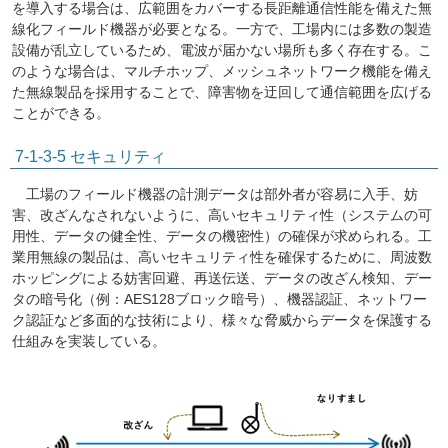
を導入する場合は、広範囲をカバーする長距離通信性能を備えた無
線化フィールド機器が必要となる。一方で、工場内には多数の製造
設備が乱立しているため、電波が届かない場所も多く存在する。こ
のような場合は、マルチホップ、メッシュネットワーク機能を備え
た無線製品を採用することで、障害物を迂回して通信範囲を広げる
ことができる。
7-1-3-5 セキュリティ
工場のフィールド機器の計測データは部外者が容易に入手、妨
害、改ざんなされないように、高いセキュリティ性（システムの可
用性、データの健全性、データの機密性）の確保が求められる。工
業用無線の製品は、高いセキュリティ性を確保するために、周波数
ホッピングによる妨害回避、再送伝送、データの改ざん検知、デー
タの暗号化（例：AES128ブロック暗号）、機器認証、ネットワー
ク認証など多面的な技術により、様々な脅威からデータを保護する
仕組みを実装している。