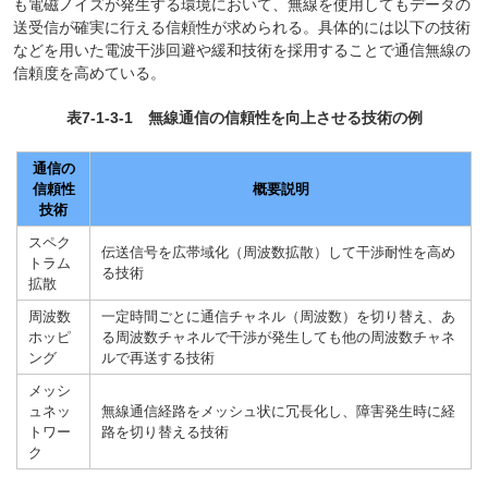
も電磁ノイズが発生する環境において、無線を使用してもデータの
送受信が確実に行える信頼性が求められる。具体的には以下の技術
などを用いた電波干渉回避や緩和技術を採用することで通信無線の
信頼度を高めている。
表7-1-3-1 無線通信の信頼性を向上させる技術の例
通信の
信頼性
概要説明
技術
スペク
伝送信号を広帯域化（周波数拡散）して干渉耐性を高め
トラム
る技術
拡散
周波数
一定時間ごとに通信チャネル（周波数）を切り替え、あ
ホッピ
る周波数チャネルで干渉が発生しても他の周波数チャネ
ング
ルで再送する技術
メッシ
ュネッ
無線通信経路をメッシュ状に冗長化し、障害発生時に経
トワー
路を切り替える技術
ク