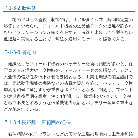
7-1-3-2 低遅延
工場のプロセス監視・制御では、リアルタイム性（時間確定型の
応答）が求められ、フィールド機器の送受信データの遅延が許され
ないアプリケーションが多く存在する。有線と比較しても遜色ない
低遅延を実現することで、無線を適用するケースが拡張できる。
7-1-3-3 省電力
無線化したフィールド機器のバッテリー交換の頻度が多いと、保
守コストが増大や、交換時のフィールドデータの欠損など、システ
ム全体の信頼性を低下させる要因となる。工業用無線の製品設計で
は、完結動作機能の実装などの省電力設計を施し、バッテリー交換
周期を如何に延ばすかが重要なポイントとなる。例えば、プラント
の定期点検周期を想定（例：4年間）し、操業中のバッテリー交換
を極力不要とするような低消費電力設計とバッテリー容量の算出な
どが施されている。
7-1-3-4 長距離・広範囲の通信
石油精製や化学プラントなどの広大な工場の敷地内に工業用無線