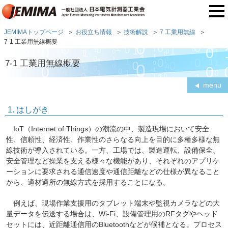
JEMIMAトップページ
お役立ち情報
技術解説
7 工業用無線
7-1 工業用無線概要
7-1 工業用無線概要
menu
1. はしがき
IoT（Internet of Things）の潮流の中、製造現場において安全
性、信頼性、経済性、作業性のさらなる向上を目的に多種多様な無
線技術が導入されている。一方、工場では、製造運転、設備保全、
安全管理など操業を支える様々な機能があり、それぞれのアプリケ
ーションに要求される通信速度や通信距離などの仕様が異なること
から、適材適所の無線方式を採用することになる。
例えば、現場作業支援用のタブレット端末や監視カメラなどの大
量データを伝送する場合は、Wi-Fi、設備管理用のRFタグやヘッド
セットには、近距離通信用のBluetoothなどが候補となる。プロセス