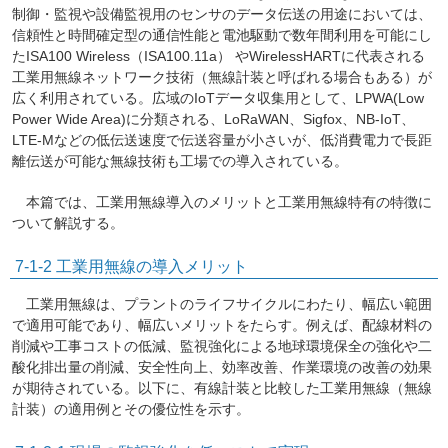
制御・監視や設備監視用のセンサのデータ伝送の用途においては、
信頼性と時間確定型の通信性能と電池駆動で数年間利用を可能にし
たISA100 Wireless（ISA100.11a） やWirelessHARTに代表される
工業用無線ネットワーク技術（無線計装と呼ばれる場合もある）が
広く利用されている。広域のIoTデータ収集用として、LPWA(Low
Power Wide Area)に分類される、LoRaWAN、Sigfox、NB-IoT、
LTE-Mなどの低伝送速度で伝送容量が小さいが、低消費電力で長距
離伝送が可能な無線技術も工場での導入されている。
本篇では、工業用無線導入のメリットと工業用無線特有の特徴に
ついて解説する。
7-1-2 工業用無線の導入メリット
工業用無線は、プラントのライフサイクルにわたり、幅広い範囲
で適用可能であり、幅広いメリットをたらす。例えば、配線材料の
削減や工事コストの低減、監視強化による地球環境保全の強化や二
酸化排出量の削減、安全性向上、効率改善、作業環境の改善の効果
が期待されている。以下に、有線計装と比較した工業用無線（無線
計装）の適用例とその優位性を示す。