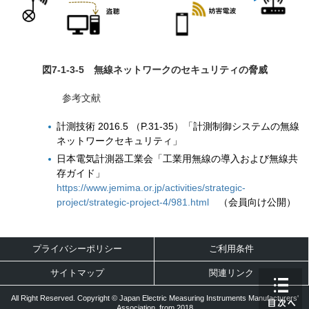
図7-1-3-5 無線ネットワークのセキュリティの脅威
参考文献
計測技術 2016.5 （P.31-35）「計測制御システムの無線
ネットワークセキュリティ」
日本電気計測器工業会「工業用無線の導入および無線共
存ガイド」
https://www.jemima.or.jp/activities/strategic-
project/strategic-project-4/981.html
（会員向け公開）
プライバシーポリシー
ご利用条件
サイトマップ
関連リンク
All Right Reserved. Copyright © Japan Electric Measuring Instruments Manufacturers'
Association, from 2018