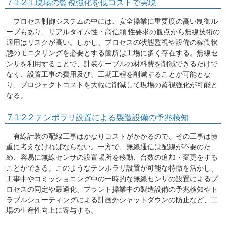
7-1-2-1 現場の監視強化を低コストで実現
プロセス制御システムの中には、安全操業に重要度の高い制御ル
ープもあり、リアルタイム性・高信頼 性要求の観点から無線技術の
適用はリスクが高い。しかし、プロセスの状態監視や設備の稼働状
態のモニタリングを必要とする箇所は工場に多く存在する。無線セ
ンサを利用することで、計装ケーブルの材料費を削減できるだけで
なく、設置工事の費用及び、工期工程を削減することが可能とな
り、プロジェクトコストを大幅に削減して現場の監視強化が可能と
なる。
7-1-2-2 テンポラリ設置による製造設備の予兆検知
有線計装の配線工事はかなりコストがかかるので、その工事は慎
重に考えなければならない。一方で、無線通信は配線が不要のた
め、容易に無線センサの設置場所を移動、台数の追加・変更をする
ことができる。このようなテンポラリ設置が可能な特徴を活かし、
工事中やコミッショニング中の一時的な無線センサの設置によるプ
ロセスの同定や最適化、プラント操業中の製造設備の予兆検知やト
ラブルシューティングによる計画外シャットダウンの防止など、工
場の生産性向上に寄与する。