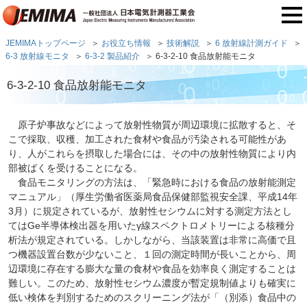
JEMIMAトップページ
お役立ち情報
技術解説
6 放射線計測ガイド
6-3 放射線モニタ
6-3-2 製品紹介
6-3-2-10 食品放射能モニタ
6-3-2-10 食品放射能モニタ
原子炉事故などによって放射性物質が周辺環境に拡散すると、そ
こで採取、収穫、加工された食材や食品が汚染される可能性があ
り、人がこれらを摂取した場合には、その中の放射性物質により内
部被ばくを受けることになる。
食品モニタリングの方法は、「緊急時における食品の放射能測定
マニュアル」（厚生労働省医薬局食品保健部監視安全課、平成14年
3月）に規定されているが、放射性セシウムに対する測定方法とし
てはGe半導体検出器を用いたγ線スペクトロメトリーによる核種分
析法が規定されている。しかしながら、当該装置は非常に高価で且
つ機器設置台数が少ないこと、１回の測定時間が長いことから、周
辺環境に存在する膨大な量の食材や食品を効率良く測定することは
難しい。このため、放射性セシウム濃度が暫定規制値よりも確実に
低い検体を判別するためのスクリーニング法が「（別添）食品中の