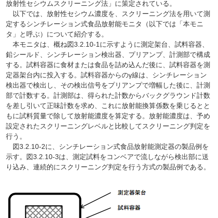
放射性セシウムスクリーニング法」に策定されている。
以下では、放射性セシウム濃度を、スクリーニング法を用いて測
定するシンチレーション式食品放射能モニタ（以下では「本モニ
タ」と呼ぶ）について紹介する。
本モニタは、概ね図3.2.10-1に示すように測定架台、試料容器、
鉛シールド、シンチレーション検出器、プリアンプ、計測部で構成
する。試料容器に食材または食品を詰め込んだ後に、試料容器を測
定器架台内に投入する。試料容器からのγ線は、シンチレーション
検出器で検出し、その検出信号をプリアンプで増幅した後に、計測
部で計数する。計測部は、得られた計数からバックグラウンド計数
を差し引いて正味計数を求め、これに放射能換算係数を乗じるとと
もに試料質量で除して放射能濃度を算定する。放射能濃度は、予め
設定されたスクリーニングレベルと比較してスクリーニング判定を
行う。
図3.2.10-2に、シンチレーション式食品放射能測定器の製品例を
示す。図3.2.10-3は、測定試料をコンベアで流しながら検出部に送
り込み、連続的にスクリーニング判定を行う方式の製品例である。