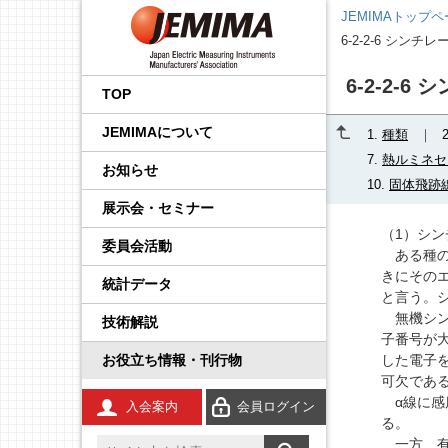
JEMIMAトップ
6-2-2-6 シン
会長挨拶
国内外規制動向調査事業
品目から探す
後援・協賛の申請
プレスリリース
展示会
企画運営会議
IoT イノベーション推進委
調査・統計委員会
製品安全・EMC委員会
エネルギー・イノベーシ
校正事業委員会
プロセス計測制御機器の
学生の皆さんへ
工業会規格
JCSS（トレーサビリティ
IEC規格ドラフトの審議情
6-2-2-
員会
ョン委員会
技術解説
の確保）
報
TOP
事業内容
国際標準化推進事業
JEMIMA会報への広告掲
JEMIMAより
セミナー・講演会
基本機能部会
広報委員会
輸出管理委員会
防爆計測委員会
コンシェルジュ
調査報告書
JEMIMAについて
載
先端技術調査委員会
FA計測制御機器の技術解
JCSS（ISO/IEC 17025認
IEC概要
1.
種類
説
定）
統計事業
組織
関係官庁・団体より
後援・協賛
国際委員会
規制・制度部会
知的財産権委員会
指示計器委員会
JEMIMAのDX取り組み
7.
熱ルミネセ
お知らせ
産業計測機器・システム
IEC TC一覧／IEC用語
10.
固体飛跡
委員会
電気測定器の技術解説
JCSS校正サービス
技術開発テーマの探索事
会員一覧
IIFES推進WG
資材調達委員会
政策課題部会
電力量計委員会
JEMIMAのSDGsビジョン
展示会・セミナー
業
IEC、ISO国内委員会の活
（1）シン
電子応用計測ガイド
よくある質問
動
委員会活動
役員一覧
計測展 OSAKA 実行委員
環境グリーン委員会
製品別部会
電子測定器委員会
刊行物
ある種の
広報事業
会
きにその
統計データ
環境計測器の技術解説
登録事業者検索
定款・財務情報
温度計測委員会
JCSSコーナー
と言う。
展示会事業
無機シン
技術解説
放射線計測ガイド
JCSSに関する刊行物
あゆみ
環境計測委員会
国際標準化活動状況
子番号が大
セミナー事業
お役立ち情報・刊行物
した電子
工業用無線
JCSSリンク
JEMIMA案内パンフレッ
放射線計測委員会
技術解説
可欠であ
ト
α線に感
入会案内
会員ログイン
安全計装システム（SIS）
JCSS連絡会のご案内
る。
JEMIMA会報
一方、有