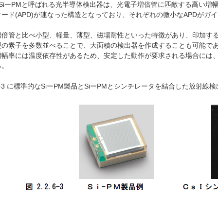
、SiーPMと呼ばれる光半導体検出器は、光電子増倍管に匹敵する高い増
ード(APD)が連なった構造となっており、それぞれの微小なAPDが
。
倍管と比べ小型、軽量、薄型、磁場耐性といった特徴があり、印加するバイ
の素子を多数並べることで、大面積の検出器を作成することも可能で
幅率には温度依存性があるため、安定した動作が要求される場合には、
る。
.6-3 に標準的なSiーPM製品とSiーPMとシンチレータを結合した放射