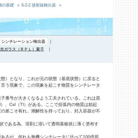
計測の基礎
6-2-2 放射線検出器
.
シンチレーション検出器
光ガラス（ＲＰＬ）素子
態）となり、これが元の状態（基底状態）に戻ると
と言う現象で、この現象を起こす物質をシンチレータ
子番号が大きくなるよう工夫されている。これは原
）、CsI（Tl）がある。ここで括弧内の物質は励起
度の差こそ有れ、潮解性を持っており、封入容器が不
末状である為、溶剤に溶いて透明基板状に薄く塗布す
あるが、何れも無機シンチレータに比べて100倍前