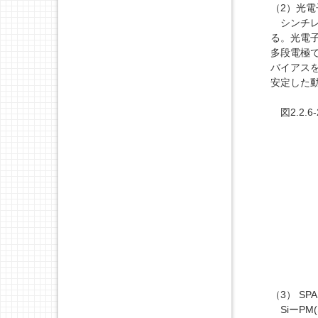
（2）光電
シンチレ
る。光電
多段電極
バイアス
安定した
図2.2.
（3） S
SiーPM