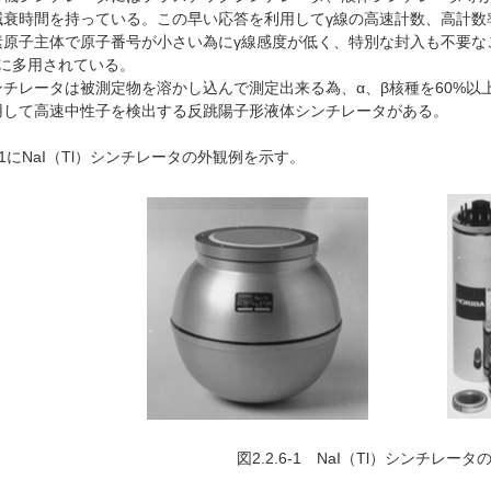
減衰時間を持っている。この早い応答を利用してγ線の高速計数、高計数
素原子主体で原子番号が小さい為にγ線感度が低く、特別な封入も不要な
定に多用されている。
チレータは被測定物を溶かし込んで測定出来る為、α、β核種を60%以
用して高速中性子を検出する反跳陽子形液体シンチレータがある。
6-1にNaI（Tl）シンチレータの外観例を示す。
図2.2.6-1 NaI（Tl）シンチレータ