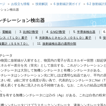
ページ
お役立ち情報
技術解説
6 放射線計測ガイド
6-2 放射線
チレーション検出器
6 シンチレーション検出器
2.
電離箱
3.
比例計数管
4.
ＧＭ計数管
5.
半導体検出器
6
ンス（ＴＬＤ）素子
8.
光刺激ルミネセンス（ＯＳＬＤ）素子
9.
蛍
線量計（ＳＳＮＴＤ）
11.
放射線検出器の適用分類
チレータ
物質に放射線が入射すると、物質内の電子が高エネルギー状態（励起状
エネルギー差分を光（蛍光）として放出する。これがシンチレーション
シンチレータは大別して無機シンチレータと有機シンチレータがある。
チレータはシンチレーション光に対しほぼ透明な結晶であり、平均の原
きい程、γ線に対する感度が高い為で、代表的なシンチレータにNaI（Tl
を捕え易くする為に混入される不純物である。なお、これらの結晶は程
る。
度を有する無機シンチレータにはZnS（Ag）がある。これは白色の粉
機シンチレータにはプラスチックシンチレータ、液体シンチレータ等が