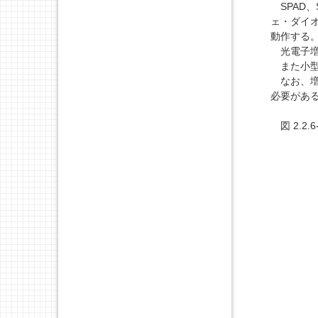
SPAD
ェ・ダイオ
動作する
光電子増
また小型
なお、増
必要があ
図 2.2