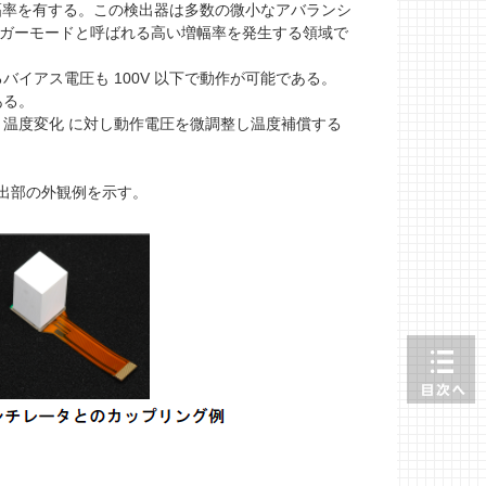
幅率を有する。この検出器は多数の微小なアバランシ
ガイガーモードと呼ばれる高い増幅率を発生する領域で
アス電圧も 100V 以下で動作が可能である。
ある。
温度変化 に対し動作電圧を微調整し温度補償する
線検出部の外観例を示す。