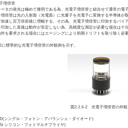
子増倍管
ータの発光は極めて微弱である為、光電子増倍管と組合せて通常の電子
子増倍管は光の入射面（光電面）に光量子を光電子に変換する半導体が
で加速し百万倍前後に増幅する。その為、光電子増倍管に印加するバイアス
を印加した直後は動作が安定しない為、高精度な測定が必要な場合は十
動作を要求される場合にはエージングにより初期ドリフトを取り除く必
6-2に標準的な光電子増倍管の外観例を示す。
図2.2.6-2 光電子増倍管の外観
PAD(シングル・フォトン・アバランシェ・ダイオード)
(Si シリコン・フォトマルチプライヤ)