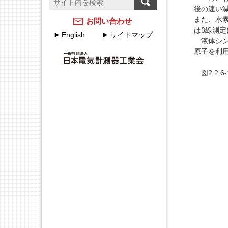
温度計測のFAQ
計測器メーカーのJCSS校
後の速い
正サービス
アクセスマップ
また、水
お問い合わせ
はβ線測
English
サイトマップ
JEMIMAのJCSSの取組
液体シン
各種申込・申請について
原子を利
JEMIMA JCSS校正サービ
JEMIMA主要行事（会員
スハンドブック
図2.2.
限定）
校正事業委員会設立20周
年特集