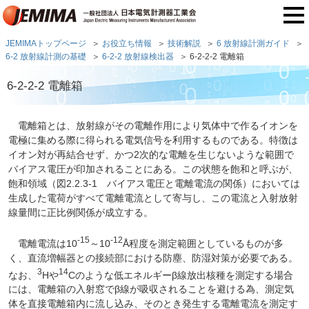
JEMIMAトップページ
お役立ち情報
技術解説
6 放射線計測ガイド
6-2 放射線計測の基礎
6-2-2 放射線検出器
6-2-2-2 電離箱
6-2-2-2 電離箱
電離箱とは、放射線がその電離作用により気体中で作るイオンを
電極に集める際に得られる電気信号を利用するものである。特徴は
イオン対が再結合せず、かつ2次的な電離を生じないような範囲で
バイアス電圧が印加されることにある。この状態を飽和と呼ぶが、
飽和領域（図2.2.3-1 バイアス電圧と電離電流の関係）においては
生成した電荷がすべて電離電流として寄与し、この電流と入射放射
線量間に正比例関係が成立する。
-15
-12
電離電流は10
～10
Å程度を測定範囲としているものが多
く、直流増幅器との接続部における防塵、防湿対策が必要である。
3
14
なお、
Hや
Cのような低エネルギーβ線放出核種を測定する場合
には、電離箱の入射窓でβ線が吸収されることを避ける為、測定気
体を直接電離箱内に流し込み、そのとき発生する電離電流を測定す