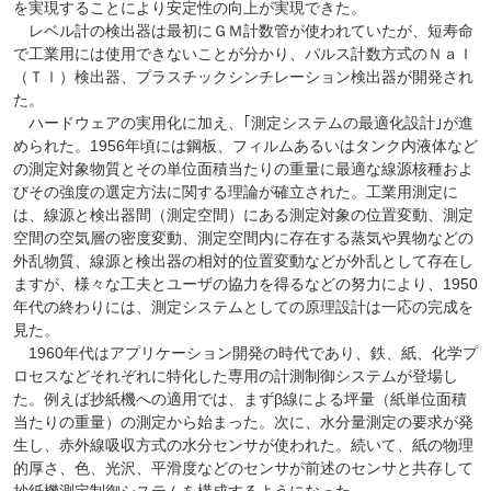
を実現することにより安定性の向上が実現できた。
レベル計の検出器は最初にＧＭ計数管が使われていたが、短寿命
で工業用には使用できないことが分かり、パルス計数方式のＮａＩ
（Ｔｌ）検出器、プラスチックシンチレーション検出器が開発され
た。
ハードウェアの実用化に加え、｢測定システムの最適化設計｣が進
められた。1956年頃には鋼板、フィルムあるいはタンク内液体など
の測定対象物質とその単位面積当たりの重量に最適な線源核種およ
びその強度の選定方法に関する理論が確立された。工業用測定に
は、線源と検出器間（測定空間）にある測定対象の位置変動、測定
空間の空気層の密度変動、測定空間内に存在する蒸気や異物などの
外乱物質、線源と検出器の相対的位置変動などが外乱として存在し
ますが、様々な工夫とユーザの協力を得るなどの努力により、1950
年代の終わりには、測定システムとしての原理設計は一応の完成を
見た。
1960年代はアプリケーション開発の時代であり、鉄、紙、化学プ
ロセスなどそれぞれに特化した専用の計測制御システムが登場し
た。例えば抄紙機への適用では、まずβ線による坪量（紙単位面積
当たりの重量）の測定から始まった。次に、水分量測定の要求が発
生し、赤外線吸収方式の水分センサが使われた。続いて、紙の物理
的厚さ、色、光沢、平滑度などのセンサが前述のセンサと共存して