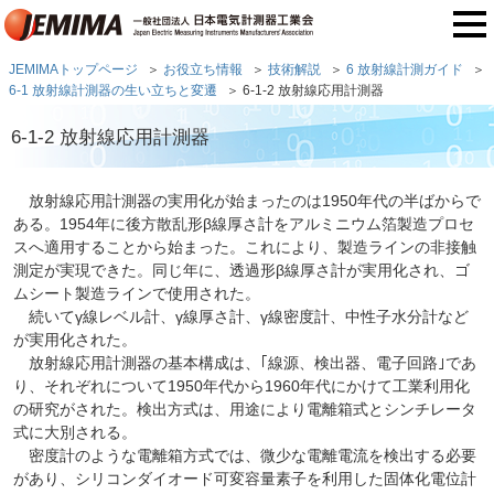
JEMIMAトップページ
お役立ち情報
技術解説
6 放射線計測ガイド
6-1 放射線計測器の生い立ちと変遷
6-1-2 放射線応用計測器
6-1-2 放射線応用計測器
放射線応用計測器の実用化が始まったのは1950年代の半ばからで
ある。1954年に後方散乱形β線厚さ計をアルミニウム箔製造プロセ
スへ適用することから始まった。これにより、製造ラインの非接触
測定が実現できた。同じ年に、透過形β線厚さ計が実用化され、ゴ
ムシート製造ラインで使用された。
続いてγ線レベル計、γ線厚さ計、γ線密度計、中性子水分計など
が実用化された。
放射線応用計測器の基本構成は、｢線源、検出器、電子回路｣であ
り、それぞれについて1950年代から1960年代にかけて工業利用化
の研究がされた。検出方式は、用途により電離箱式とシンチレータ
式に大別される。
密度計のような電離箱方式では、微少な電離電流を検出する必要
があり、シリコンダイオード可変容量素子を利用した固体化電位計