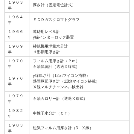
１９６３
厚さ計（固定電位計式）
年
１９６４
ＥＣＤガスクロマトグラフ
年
１９６６
連鋳用レベル計
年
γ線インターロック装置
１９６９
抄紙機用坪量水分計
年
Ｈ形鋼用厚さ計
１９７０
フィルム用厚さ計（Ｐｍ）
年
石油硫黄計（透過Ⅹ線式）
γ線厚さ計（12bitマイコン搭載）
１９７６
熱間厚延厚さ計（12bitマイコン搭載）
年
Ⅹ線マルチチャンネル検出器
１９７９
石油カロリー計（透過Ⅹ線式）
年
１９８２
中性子水分計（Ｃｆ）
年
１９８３
磁気フィルム用厚さ計（β―Ⅹ線）
年