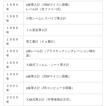
１９８４
γ線厚さ計（16bitマイコン搭載）
年
レベル計（光ファイバ式）
１９８５
小型シームレスパイプ厚さ計
年
１９８６
ミル直近厚さ計
年
１９８９
塗工量計（Ｃａ量計）
年
１９９３
γ線レベル計（プラスチックシンチレーション検出
年
器）
１９９４
Ⅹ線式フィルム・シート厚さ計
年
１９９５
γ線厚さ計（32bitマイコン搭載）
年
２００１
γ線厚さ計（FAコンピュータ搭載）
年
２００５
Ⅹ線式厚さ計（半導体検出方式）
年