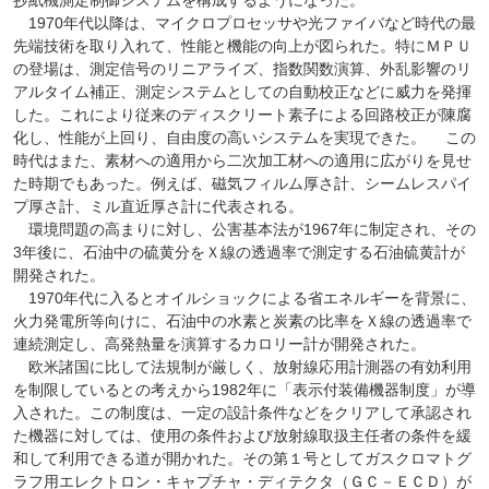
抄紙機測定制御システムを構成するようになった。
1970年代以降は、マイクロプロセッサや光ファイバなど時代の最
先端技術を取り入れて、性能と機能の向上が図られた。特にＭＰＵ
の登場は、測定信号のリニアライズ、指数関数演算、外乱影響のリ
アルタイム補正、測定システムとしての自動校正などに威力を発揮
した。これにより従来のディスクリート素子による回路校正が陳腐
化し、性能が上回り、自由度の高いシステムを実現できた。 この
時代はまた、素材への適用から二次加工材への適用に広がりを見せ
た時期でもあった。例えば、磁気フィルム厚さ計、シームレスパイ
プ厚さ計、ミル直近厚さ計に代表される。
環境問題の高まりに対し、公害基本法が1967年に制定され、その
3年後に、石油中の硫黄分をＸ線の透過率で測定する石油硫黄計が
開発された。
1970年代に入るとオイルショックによる省エネルギーを背景に、
火力発電所等向けに、石油中の水素と炭素の比率をＸ線の透過率で
連続測定し、高発熱量を演算するカロリー計が開発された。
欧米諸国に比して法規制が厳しく、放射線応用計測器の有効利用
を制限しているとの考えから1982年に「表示付装備機器制度」が導
入された。この制度は、一定の設計条件などをクリアして承認され
た機器に対しては、使用の条件および放射線取扱主任者の条件を緩
和して利用できる道が開かれた。その第１号としてガスクロマトグ
ラフ用エレクトロン・キャプチャ・ディテクタ（ＧＣ－ＥＣＤ）が