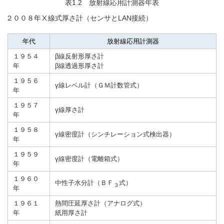
表1.2 放射線応用計測器年表
２００８年Ⅹ線式厚さ計（センサとLAN接続）
年代
放射線応用計測器
１９５４
β線反射形厚さ計
年
β線透過形厚さ計
１９５６
γ線レベル計（ＧＭ計数管式）
年
１９５７
γ線厚さ計
年
１９５８
γ線密度計（シンチレーション式検出器）
年
１９５９
γ線密度計（電離箱式）
年
１９６０
中性子水分計（ＢＦ
式）
３
年
１９６１
熱間圧延厚さ計（アナログ式）
年
紙用厚さ計