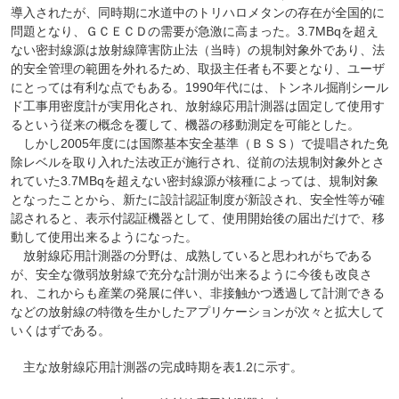
導入されたが、同時期に水道中のトリハロメタンの存在が全国的に
問題となり、ＧＣＥＣＤの需要が急激に高まった。3.7MBqを超え
ない密封線源は放射線障害防止法（当時）の規制対象外であり、法
的安全管理の範囲を外れるため、取扱主任者も不要となり、ユーザ
にとっては有利な点でもある。1990年代には、トンネル掘削シール
ド工事用密度計が実用化され、放射線応用計測器は固定して使用す
るという従来の概念を覆して、機器の移動測定を可能とした。
しかし2005年度には国際基本安全基準（ＢＳＳ）で提唱された免
除レベルを取り入れた法改正が施行され、従前の法規制対象外とさ
れていた3.7MBqを超えない密封線源が核種によっては、規制対象
となったことから、新たに設計認証制度が新設され、安全性等が確
認されると、表示付認証機器として、使用開始後の届出だけで、移
動して使用出来るようになった。
放射線応用計測器の分野は、成熟していると思われがちである
が、安全な微弱放射線で充分な計測が出来るように今後も改良さ
れ、これからも産業の発展に伴い、非接触かつ透過して計測できる
などの放射線の特徴を生かしたアプリケーションが次々と拡大して
いくはずである。
主な放射線応用計測器の完成時期を表1.2に示す。