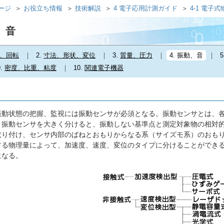
ページ
お役立ち情報
技術解説
4 電子応用計測ガイド
4-1 電子
動、音
、回転
2.
寸法、形状、変位
3.
質量、圧力
4.
振動、音
5
9.
密度、比重、粘度
10.
関連電子機器
動状態の把握、監視には振動センサが必須となる。振動センサとは、各
。振動センサを大きく分けると、振動しない基準点と測定対象物の相対
取り付け、センサ内部のばねとおもりからなる系（サイズモ系）のおも
する物理量によって、加速度、速度、変位のタイプに分けることができ
になる。