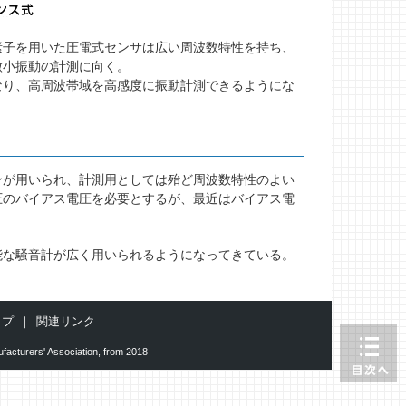
子を用いた圧電式センサは広い周波数特性を持ち、
微小振動の計測に向く。
り、高周波帯域を高感度に振動計測できるようにな
が用いられ、計測用としては殆ど周波数特性のよい
圧のバイアス電圧を必要とするが、最近はバイアス電
な騒音計が広く用いられるようになってきている。
ップ
関連リンク
facturers' Association, from 2018