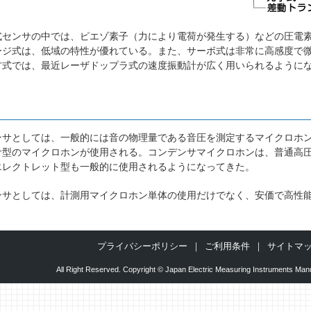
センサの中では、ピエゾ素子（力により電荷が発生する）などの圧電素
ージ式は、低域の特性が優れている。また、サーボ式は非常に高感度で
式では、最近レーザドップラ式の速度振動計が広く用いられるようにな
サとしては、一般的には音の物理量である音圧を測定するマイクロホン
サ型のマイクロホンが使用される。コンデンサマイクロホンは、普通高
エレクトレット型も一般的に使用されるようになってきた。
サとしては、計測用マイクロホン単体の使用だけでなく、安価で高性能
プライバシーポリシー
ご利用条件
サイトマ
All Right Reserved. Copyright © Japan Electric Measuring Instruments Manu