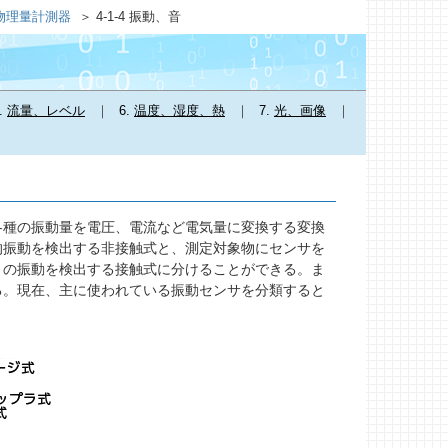
式物理量計測器
4-1-4 振動、音
.
流量、レベル
6.
温度、湿度、熱
7.
光、画像
種の振動量を電圧、電流など電気量に変換する変換
的振動を検出する非接触式と、測定対象物にセンサを
りの振動を検出する接触式に分けることができる。ま
る。現在、主に使われている振動センサを分類すると