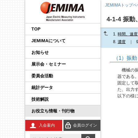
JEMIMAトップ
4-1-4 振
会長挨拶
国内外規制動向調査事業
品目から探す
後援・協賛の申請
プレスリリース
展示会
企画運営会議
IoT イノベーション推進委
調査・統計委員会
製品安全・EMC委員会
エネルギー・イノベーシ
校正事業委員会
プロセス計測制御機器の
学生の皆さんへ
工業会規格
JCSS（トレーサビリティ
IEC規格ドラフトの審議情
員会
ョン委員会
技術解説
の確保）
報
TOP
1.
時間、速度
事業内容
国際標準化推進事業
JEMIMA会報への広告掲
JEMIMAより
セミナー・講演会
基本機能部会
広報委員会
輸出管理委員会
防爆計測委員会
コンシェルジュ
調査報告書
JEMIMAについて
載
先端技術調査委員会
FA計測制御機器の技術解
JCSS（ISO/IEC 17025認
IEC概要
8.
濃度
説
定）
統計事業
組織
関係官庁・団体より
後援・協賛
国際委員会
規制・制度部会
知的財産権委員会
指示計器委員会
JEMIMAのDX取り組み
お知らせ
産業計測機器・システム
IEC TC一覧／IEC用語
（1）振動
委員会
電気測定器の技術解説
JCSS校正サービス
技術開発テーマの探索事
会員一覧
IIFES推進WG
資材調達委員会
政策課題部会
電力量計委員会
JEMIMAのSDGsビジョン
展示会・セミナー
業
IEC、ISO国内委員会の活
機械の振
電子応用計測ガイド
よくある質問
動
委員会活動
役員一覧
計測展 OSAKA 実行委員
環境グリーン委員会
製品別部会
電子測定器委員会
刊行物
器である
広報事業
会
固定して
統計データ
環境計測器の技術解説
登録事業者検索
た、出力
定款・財務情報
温度計測委員会
JCSSコーナー
展示会事業
以下の様
技術解説
放射線計測ガイド
JCSSに関する刊行物
あゆみ
環境計測委員会
国際標準化活動状況
セミナー事業
お役立ち情報・刊行物
工業用無線
JCSSリンク
JEMIMA案内パンフレッ
放射線計測委員会
技術解説
ト
入会案内
会員ログイン
安全計装システム（SIS）
JCSS連絡会のご案内
JEMIMA会報