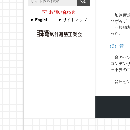
温度計測のFAQ
計測器メーカーのJCSS校
正サービス
アクセスマップ
お問い合わせ
加速度式
English
サイトマップ
ひずみゲ
JEMIMAのJCSSの取組
各種申込・申請について
非接触方
った。
JEMIMA JCSS校正サービ
JEMIMA主要行事（会員
スハンドブック
限定）
（2）音
校正事業委員会設立20周
年特集
音のセン
コンデン
圧不要の
音圧セン