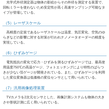
光学式外径測定器は物体の影絵からその外径を測定する装置で、
回転ミラーを使わないため安定性が高く高速サンプリング可能なタ
イプが登場している。
（5）レーザスケール
高精度の定規であるレーザスケールは温度、気圧変化、空気のゆ
らぎなどの影響に対する対策が行われナノメータオーダーの精度を
実現している。
（6）ひずみゲージ
電気抵抗の変化で応力・ひずみを測るひずみゲージでは、最高使
用温度750℃の高温ゲージ、フォトエッチングにより特性のばらつ
きが少ない箔ゲージが開発されている。また、ひずみゲージを利用
した変位変換器は低価格の変位センサとして用いられている。
（7）汎用画像処理装置
TVカメラを2次元センサとした、画像計測システムも物体の大き
さや形状計測に広く用いられている。