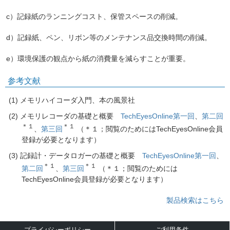
c）記録紙のランニングコスト、保管スペースの削減。
d）記録紙、ペン、リボン等のメンテナンス品交換時間の削減。
e）環境保護の観点から紙の消費量を減らすことが重要。
参考文献
メモリハイコーダ入門、本の風景社
メモリレコーダの基礎と概要
TechEyesOnline
第一回
、
第二回
＊１
＊１
、
第三回
（＊１；閲覧のためにはTechEyesOnline会員
登録が必要となります）
記録計・データロガーの基礎と概要
TechEyesOnline
第一回
、
＊１
＊１
第二回
、
第三回
（＊１；閲覧のためには
TechEyesOnline会員登録が必要となります）
製品検索はこちら
プライバシーポリシー
ご利用条件