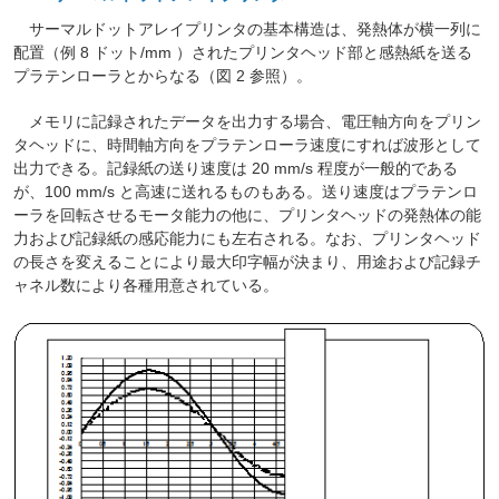
サーマルドットアレイプリンタの基本構造は、発熱体が横一列に
配置（例 8 ドット/mm ）されたプリンタヘッド部と感熱紙を送る
プラテンローラとからなる（図 2 参照）。
メモリに記録されたデータを出力する場合、電圧軸方向をプリン
タヘッドに、時間軸方向をプラテンローラ速度にすれば波形として
出力できる。記録紙の送り速度は 20 mm/s 程度が一般的である
が、100 mm/s と高速に送れるものもある。送り速度はプラテンロ
ーラを回転させるモータ能力の他に、プリンタヘッドの発熱体の能
力および記録紙の感応能力にも左右される。なお、プリンタヘッド
の長さを変えることにより最大印字幅が決まり、用途および記録チ
ャネル数により各種用意されている。