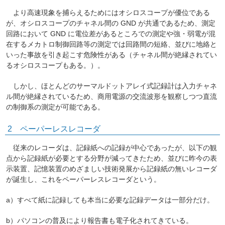
より高速現象を捕らえるためにはオシロスコープが優位である
が、オシロスコープのチャネル間の GND が共通であるため、測定
回路において GND に電位差があるところでの測定や強・弱電が混
在するメカトロ制御回路等の測定では回路間の短絡、並びに地絡と
いった事故を引き起こす危険性がある（チャネル間が絶縁されてい
るオシロスコープもある。）。
しかし、ほとんどのサーマルドットアレイ式記録計は入力チャネ
ル間が絶縁されているため、商用電源の交流波形を観察しつつ直流
の制御系の測定が可能である。
2 ペーパーレスレコーダ
従来のレコーダは、記録紙への記録が中心であったが、以下の観
点から記録紙が必要とする分野が減ってきたため、並びに昨今の表
示装置、記憶装置のめざましい技術発展から記録紙の無いレコーダ
が誕生し、これをペーパーレスレコーダという。
a）すべて紙に記録しても本当に必要な記録データは一部分だけ。
b）パソコンの普及により報告書も電子化されてきている。