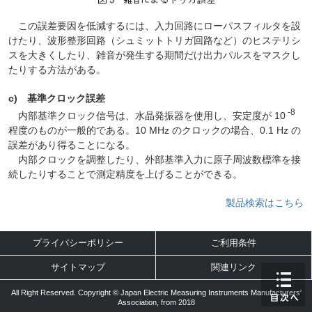
この誤差要因を低減するには、入力回路にローパスフィルタを設
けたり、波形整形回路（シュミットトリガ回路など）のヒステリシ
スを大きくしたり、雑音が発生する期間だけ出力パルスをマスクし
たりする方法がある。
c) 基準クロック誤差
-8
内部基準クロック信号は、水晶発振器を使用し、安定度が 10
程度のものが一般的である。10 MHz のクロックの場合、0.1 Hz の
誤差があり得ることになる。
内部クロックを調整したり、外部基準入力に原子周波数標準を接
続したりすることで測定精度を上げることができる。
製品検索はこちら
プライバシーポリシー
ご利用条件
サイトマップ
関連リンク
All Right Reserved. Copyright © Japan Electric Measuring Instruments Manufacturers'
Association, from 2018