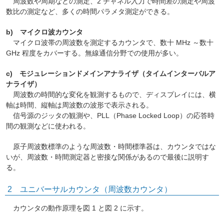
周波数や周期などの測定、2 チャネル入力で時間差の測定や周波
数比の測定など、多くの時間パラメタ測定ができる。
b) マイクロ波カウンタ
マイクロ波帯の周波数を測定するカウンタで、数十 MHz ～数十
GHz 程度をカバーする。無線通信分野での使用が多い。
c) モジュレーションドメインアナライザ（タイムインターバルア
ナライザ）
周波数の時間的な変化を観測するもので、ディスプレイには、横
軸は時間、縦軸は周波数の波形で表示される。
信号源のジッタの観測や、PLL（Phase Locked Loop）の応答時
間の観測などに使われる。
原子周波数標準のような周波数・時間標準器は、カウンタではな
いが、周波数・時間測定器と密接な関係があるので最後に説明す
る。
2 ユニバーサルカウンタ（周波数カウンタ）
カウンタの動作原理を図 1 と図 2 に示す。