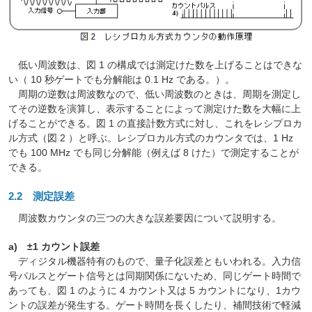
低い周波数は、図 1 の構成では測定けた数を上げることはできな
い（ 10 秒ゲートでも分解能は 0.1 Hz である。）。
周期の逆数は周波数なので、低い周波数のときは、周期を測定し
てその逆数を演算し、表示することによって測定けた数を大幅に上
げることができる。図 1 の直接計数方式に対し、これをレシプロカ
ル方式（図 2 ）と呼ぶ。レシプロカル方式のカウンタでは、1 Hz
でも 100 MHz でも同じ分解能（例えば 8 けた）で測定することが
できる。
2.2 測定誤差
周波数カウンタの三つの大きな誤差要因について説明する。
a) ±1 カウント誤差
ディジタル機器特有のもので、量子化誤差ともいわれる。入力信
号パルスとゲート信号とは同期関係にないため、同じゲート時間で
あっても、図 1 のように 4 カウント又は 5 カウントになり、1カウ
ントの誤差が発生する。ゲート時間を長くしたり、補間技術で軽減