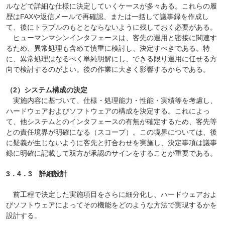
ルなどで詳細な仕様に決定していくケースが多々ある。これらの履
歴はFAXや返信メールで再確認、または一括して議事録を作成し
て、後にトラブルのもととならないように残しておく必要がある。
ヒューマンマシンインタフェースは、客先の運用と密接に関連す
るため、異常処理も含めて慎重に検討し、決定すべきである。特
に、異常処理はなるべく単純明解にし、できる限り運用に任せる方
向で検討するのがよい。後の作業に大きく影響するからである。
（2）システム構成の決定
実施内容に基づいて、仕様・処理能力・性能・実績等を考慮し、
ハードウェアおよびソフトウェアの構成を決定する。これによっ
て、他システムとのインタフェースの有無が確定するため、客先等
との責任境界が明確になる（スコープ）。この境界については、後
に疑義が生じないように客先と打合わせを実施し、決定事項は議事
録に明確に記載して双方が承認のサインをすることが重要である。
3．4．3 詳細設計
前工程で決定した実施項目をさらに細分化し、ハードウェアおよ
びソフトウェアによってその機能をどのような方法で実現するかを
設計する。