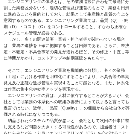
エンジニアリングの体系とは、その業務進捗に合わせて最適に分
割した業務区分をいう。適切な管理及び運営のもとで、業務を円滑
に進めることを目的としており、結果として生産性と品質の向上を
意図するものである。エンジニアリング業務では、品質（Q）・納
期（D）・コスト（C）をコントロールすること、すなわち正確な
スケジュール管理が必要である。
しかし、多くの関連部署・業者・担当者等が関わっている場合
は、業務の進捗を正確に把握することは困難である。さらに、未決
定・不確定・不具合事項の発見が遅れるほど、その修正・手直し等
に時間がかかり、コストアップや納期遅延をもたらす。
そこで、エンジニアリング業務を機能的に分類し、各々の業務
（工程）における作業を明確化にすることにより、不具合等の早期
発見及び正確な進捗管理を実現すること可能となる。また、体系化
は作業の集中化や効率アップを実現する。
エンジニアリングの質は、人材に依存するところが大きいが、会
社としては業務の体系化への取組み姿勢によって決まると言っても
過言ではない。近年、「品質（Quality）」の側面から会社自体が評
価される時代になりつつある。
納品されたシステムの品質が悪いと、会社として次回の仕事に差
し支えるなど問題を大きくする可能性があるので、担当者はコスト
をにらみながらより良いエンジニアリング（CS）を心がけること