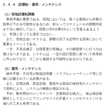
3．4．6 試運転・運用・メンテナンス
（1）現地試運転調整
事前準備が重要である。現地においては、様々な要因から作業の
効率が下がる可能性があるため、前もってスケジュールや調整内容
を十分に検討しておく。段取り8分仕事2分という言葉もあるよう
に、常識と言っても過言ではない。
また、現地立会いテストは、調整の完了を証明する意味において
重要なイベントである。
一方、不具合修正・仕様変更の実施は、その都度個々に行うのは
避けるべきである。システムは、一定の設計思想に基づいて体系的
に作られており、そこから逸脱する可能性があるからである。
（2）運用・メンテナンス
操作手順・方法等が取扱説明書・トラブルシューティング等に正
確に記載されている必要がある。
また、定期点検、部品交換、製造中止部品の保持等のメンテナン
ス契約により、システムの稼動が保証される。
予め、数年間分のメンテナンス・交換部品を納入し、後は保証範
囲外としてエンジニアリングサイドの不要ストックやラストバイを
減らす工夫も有用である。