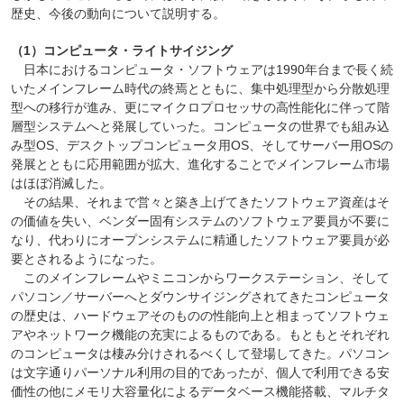
歴史、今後の動向について説明する。
（1）コンピュータ・ライトサイジング
日本におけるコンピュータ・ソフトウェアは1990年台まで長く続
いたメインフレーム時代の終焉とともに、集中処理型から分散処理
型への移行が進み、更にマイクロプロセッサの高性能化に伴って階
層型システムへと発展していった。コンピュータの世界でも組み込
み型OS、デスクトップコンピュータ用OS、そしてサーバー用OSの
発展とともに応用範囲が拡大、進化することでメインフレーム市場
はほぼ消滅した。
その結果、それまで営々と築き上げてきたソフトウェア資産はそ
の価値を失い、ベンダー固有システムのソフトウェア要員が不要に
なり、代わりにオープンシステムに精通したソフトウェア要員が必
要とされるようになった。
このメインフレームやミニコンからワークステーション、そして
パソコン／サーバーへとダウンサイジングされてきたコンピュータ
の歴史は、ハードウェアそのものの性能向上と相まってソフトウェ
アやネットワーク機能の充実によるものである。もともとそれぞれ
のコンピュータは棲み分けされるべくして登場してきた。パソコン
は文字通りパーソナル利用の目的であったが、個人で利用できる安
価性の他にメモリ大容量化によるデータベース機能搭載、マルチタ