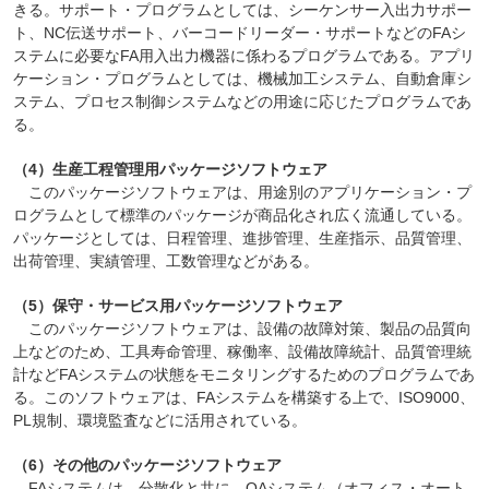
きる。サポート・プログラムとしては、シーケンサー入出力サポー
ト、NC伝送サポート、バーコードリーダー・サポートなどのFAシ
ステムに必要なFA用入出力機器に係わるプログラムである。アプリ
ケーション・プログラムとしては、機械加工システム、自動倉庫シ
ステム、プロセス制御システムなどの用途に応じたプログラムであ
る。
（4）生産工程管理用パッケージソフトウェア
このパッケージソフトウェアは、用途別のアプリケーション・プ
ログラムとして標準のパッケージが商品化され広く流通している。
パッケージとしては、日程管理、進捗管理、生産指示、品質管理、
出荷管理、実績管理、工数管理などがある。
（5）保守・サービス用パッケージソフトウェア
このパッケージソフトウェアは、設備の故障対策、製品の品質向
上などのため、工具寿命管理、稼働率、設備故障統計、品質管理統
計などFAシステムの状態をモニタリングするためのプログラムであ
る。このソフトウェアは、FAシステムを構築する上で、ISO9000、
PL規制、環境監査などに活用されている。
（6）その他のパッケージソフトウェア
FAシステムは、分散化と共に、OAシステム（オフィス・オート