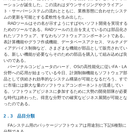
ーションが誕生した。この流れはダウンサイジングやクライアン
ト・サーバーシステムの流れとともに、業務形態に合わせたシステ
ムの更新を可能とする柔軟性を生み出した。
RADツールはその名が示すようにすばやいソフト開発を実現する
ためのツールである。RADツールの土台を支えているのは部品化さ
れたソフトウェア、すなわちソフトウェアコンポーネントである。
表計算機能やグラフ作成機能、データベースアクセス、マルチメデ
ィアデバイス制御など、さまざまな機能が部品として販売されてい
る。新しい機能が必要ならそのための部品を購入して組み込めば良
いのである。
パーソナルコンピュータのハード、OSの高性能化に従いFA・LA
分野への応用が始まっている今日、計測制御機能もソフトウェア部
品として供給され効率的なシステム構築が可能となるだろう。すで
に市場には膨大な量のソフトウェアコンポーネントが流通してい
る。ソフトウェアビジネスに参加するために大勢の開発部隊が必要
な時代は終わった。得意な分野での確実なビジネス展開が可能とな
ったのである。
2．3 品目分類
FAシステム用のパッケージソフトウェアは用途別に下記6種類に
分類できる。