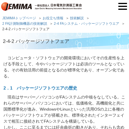
JEMIMAトップページ
お役立ち情報
技術解説
2 FA計測制御機器の技術解説
2-4 FAシステム・パッケージソフトウエア
2-4-2 パッケージソフトフェア
2-4-2 パッケージソフトフェア
コンピュータ・ソフトウェアの開発環境においてその生産性を上
げる手段として、今やパッケージソフトは必須のツールとなってい
る。その有効活用の前提となるのが標準化であり、オープン化であ
る。
2．1 パッケージソフトウエアの歴史
現在はサーバー／パソコンがFAシステムの中核をなしている。こ
れらのサーバー／パソコンにおいては、低価格化、高機能化と共に
国際標準化が進み、WindowsやLinuxといった汎用OSの上に各種の
パッケージソフトウェアが搭載され、標準化されたインターフェイ
スで相互に接続されてFAシステムを構築している。
しかし、ここに至るまでには紆余曲折の動きがあり、それらも含め