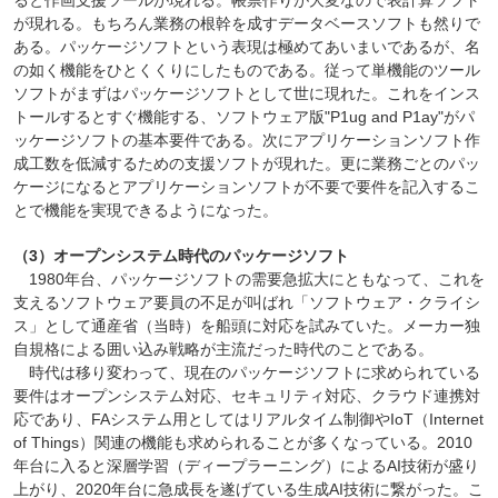
が現れる。もちろん業務の根幹を成すデータベースソフトも然りで
ある。パッケージソフトという表現は極めてあいまいであるが、名
の如く機能をひとくくりにしたものである。従って単機能のツール
ソフトがまずはパッケージソフトとして世に現れた。これをインス
トールするとすぐ機能する、ソフトウェア版"P1ug and P1ay"がパ
ッケージソフトの基本要件である。次にアプリケーションソフト作
成工数を低減するための支援ソフトが現れた。更に業務ごとのパッ
ケージになるとアプリケーションソフトが不要で要件を記入するこ
とで機能を実現できるようになった。
（3）オープンシステム時代のパッケージソフト
1980年台、パッケージソフトの需要急拡大にともなって、これを
支えるソフトウェア要員の不足が叫ばれ「ソフトウェア・クライシ
ス」として通産省（当時）を船頭に対応を試みていた。メーカー独
自規格による囲い込み戦略が主流だった時代のことである。
時代は移り変わって、現在のパッケージソフトに求められている
要件はオープンシステム対応、セキュリティ対応、クラウド連携対
応であり、FAシステム用としてはリアルタイム制御やIoT（Internet
of Things）関連の機能も求められることが多くなっている。2010
年台に入ると深層学習（ディープラーニング）によるAI技術が盛り
上がり、2020年台に急成長を遂げている生成AI技術に繋がった。こ