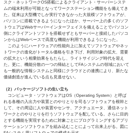
スク・ネットワークOS搭載によるクライアント・サーバーシステ
ムの端末利用が可能となってワークステーション機能をも備えてき
た。従来は大型機でしか実行できなかった大規模ソフトウェアが、
パソコンに搭載できるようになったほか、サーバー上の多くのソフ
トウェアはWebサーバーインターフェイスを備えることでパソコン
側にクライアントソフトを搭載せずともサーバーと接続したパソコ
ンからはWebベースで高度な機能が利用できるようになった。
このようにハードウェアの性能向上に加えてソフトウェアやネッ
トワークの進化がトータル価格を引き下げ、利用対象の拡大、需要
の拡大という相乗効果をもたらし、ライトサイジング時代を迎え
た。更に、機能分散の一つの帰結としてFAシステムの領域において
も一般的な情報システムと同様にクラウドとの連携により、新たな
価値創造が進んでいる点も見逃せない。
（2）パッケージソフトの生い立ち
コンピュータ・ソフトウェアはOS（Operating System）と呼ば
れる各種の入出力や装置とのやりとりを司るソフトウェアを根幹と
して、その周辺に人や装置やセンサ、アクチュエータ、通信ネット
ワークとのやりとりを行うソフトウェアを配している。さらに目的
とする機能を実現するために対象ごとにプログラミングするアプリ
ケーションソフトウェアを組み込むことによって出来上がる。図に
FAシステム用ソフトウェアの構成を示す。