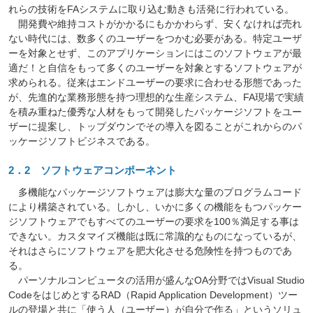
れらの技術をFAシステムに取り込む動きも活発に行われている。
開発費や維持コストがかかるにもかかわらず、安くなければ売れ
ない時代には、数多くのユーザーをつかむ必要がある。特定ユーザ
ーを対象とせず、このアプリケーションにはこのソフトウェアが最
適だ！と自信をもって多くのユーザーを対象とするソフトウェアが
求められる。従来はエンドユーザーの要求に合わせる形態であった
が、先進的な業務形態を持つ理想的な生産システム、FA現場で実績
を積み重ねた優秀な人材をもって開発したパッケージソフトをユー
ザーに提案し、トップダウンでその導入を図ることがこれからのパ
ッケージソフトビジネスである。
2．2 ソフトウェアコンポーネント
多機能なパッケージソフトウェアは膨大な量のプログラムコード
により構築されている。しかし、いかに多くの機能をもつパッケー
ジソフトウェアでもすべてのユーザーの要求を100％満足する事は
できない。カスタマイズ機能は既に常識的なものになっているが、
それはさらにソフトウェアを肥大化させる危険性を持つものであ
る。
パーソナルコンピュータの活用が盛んなOA分野ではVisual Studio
CodeをはじめとするRAD（Rapid Application Development）ツー
ルの登場と共に「使う人（ユーザー）が自分で作る」というソリュ