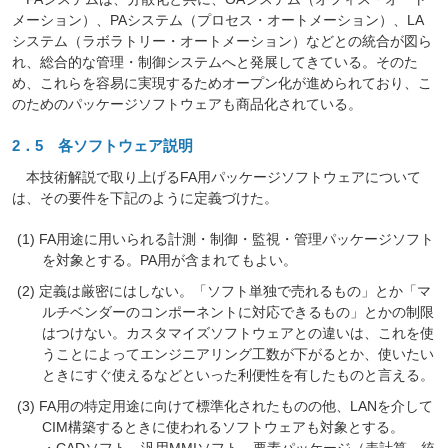
メーション）、PAシステム（プロセス・オートメーション）、LA
システム（ラボラトリー・オートメーション）などとの統合が図ら
れ、総合的な管理・制御システムへと発展してきている。そのた
め、これらを容易に実現するためオープン化が進められており、こ
のためのパッケージソフトウェアも商品化されている。
2．5 各ソフトウェア説明
本技術解説で取り上げるFA用パッケージソフトウェアについて
は、その要件を下記のように定義づけた。
FA用途に用いられる計測・制御・監視・管理パッケージソフト
を対象とする。PA用が含まれてもよい。
定義は厳密にはしない。「ソフト単独で売れるもの」とか「マ
ルチベンダーのコンポーネントに対応できるもの」とかの制限
はつけない。カスタマイズソフトウェアとの違いは、これを使
うことによってエンジニアリング工数が下がるとか、使いたい
ときにすぐ使えるなどといった利便性を有したものと言える。
FA用の特定用途に向けて標準化されたものの他、LANを介して
CIM構築するときに使われるソフトウェアも対象とする。
・CADソフト、汎用MMIソフト、要素パッケージ（表計算、統