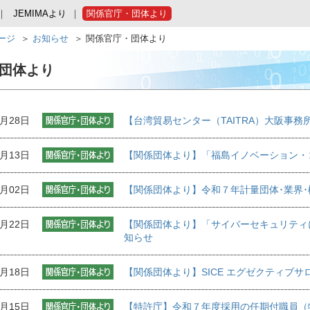
JEMIMAより
関係官庁・団体より
ページ
お知らせ
関係官庁・団体より
団体より
1月28日
【台湾貿易センター（TAITRA）大阪事
2月13日
【関係団体より】「福島イノベーション・
2月02日
【関係団体より】令和７年計量団体･業界
1月22日
【関係団体より】「サイバーセキュリティ
知らせ
1月18日
【関係団体より】SICE エグゼクティブ
0月15日
【特許庁】令和７年度採用の任期付職員（