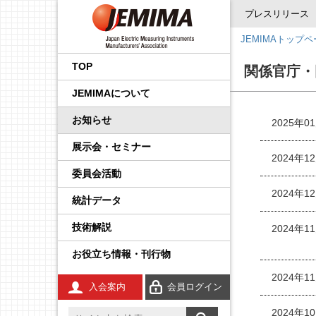
プレスリリース
JEMIMAトップ
会長挨拶
国内外規制動向調査事業
品目から探す
後援・協賛の申請
プレスリリース
展示会
企画運営会議
IoT イノベーション推進委
調査・統計委員会
製品安全・EMC委員会
エネルギー・イノベーシ
校正事業委員会
プロセス計測制御機器の
学生の皆さんへ
工業会規格
JCSS（トレーサビリティ
IEC規格ドラフトの審議情
員会
ョン委員会
技術解説
の確保）
報
TOP
関係官庁・
事業内容
国際標準化推進事業
JEMIMA会報への広告掲
JEMIMAより
セミナー・講演会
基本機能部会
広報委員会
輸出管理委員会
防爆計測委員会
コンシェルジュ
調査報告書
JEMIMAについて
載
先端技術調査委員会
FA計測制御機器の技術解
JCSS（ISO/IEC 17025認
IEC概要
説
定）
統計事業
組織
関係官庁・団体より
後援・協賛
国際委員会
規制・制度部会
知的財産権委員会
指示計器委員会
JEMIMAのDX取り組み
お知らせ
2025年0
産業計測機器・システム
IEC TC一覧／IEC用語
委員会
電気測定器の技術解説
JCSS校正サービス
技術開発テーマの探索事
会員一覧
IIFES推進WG
資材調達委員会
政策課題部会
電力量計委員会
JEMIMAのSDGsビジョン
展示会・セミナー
業
IEC、ISO国内委員会の活
2024年1
電子応用計測ガイド
よくある質問
動
委員会活動
役員一覧
計測展 OSAKA 実行委員
環境グリーン委員会
製品別部会
電子測定器委員会
刊行物
広報事業
会
2024年1
統計データ
環境計測器の技術解説
登録事業者検索
定款・財務情報
温度計測委員会
JCSSコーナー
展示会事業
技術解説
2024年1
放射線計測ガイド
JCSSに関する刊行物
あゆみ
環境計測委員会
国際標準化活動状況
セミナー事業
お役立ち情報・刊行物
工業用無線
JCSSリンク
JEMIMA案内パンフレッ
放射線計測委員会
技術解説
2024年1
ト
入会案内
会員ログイン
安全計装システム（SIS）
JCSS連絡会のご案内
JEMIMA会報
2024年1