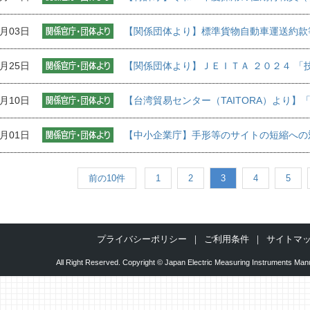
0月03日
【関係団体より】標準貨物自動車運送約款
7月25日
【関係団体より】ＪＥＩＴＡ ２０２４ 「
5月10日
【台湾貿易センター（TAITORA）より】
5月01日
【中小企業庁】手形等のサイトの短縮への
前の10件
1
2
3
4
5
プライバシーポリシー
ご利用条件
サイトマ
All Right Reserved. Copyright © Japan Electric Measuring Instruments Manu