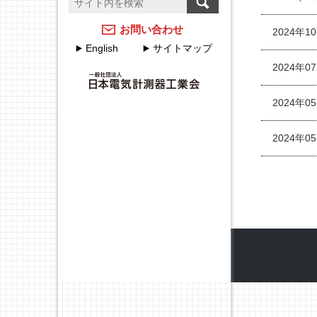
温度計測のFAQ
計測器メーカーのJCSS校
正サービス
アクセスマップ
お問い合わせ
2024年1
English
サイトマップ
JEMIMAのJCSSの取組
各種申込・申請について
2024年0
JEMIMA JCSS校正サービ
JEMIMA主要行事（会員
スハンドブック
限定）
2024年0
校正事業委員会設立20周
2024年0
年特集