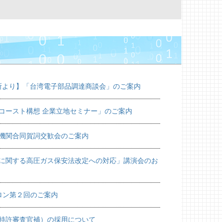
務所より】「台湾電子部品調達商談会」のご案内
コースト構想 企業立地セミナー」のご案内
･機関合同賀詞交歓会のご案内
に関する高圧ガス保安法改定への対応」講演会のお
サロン第２回のご案内
特許審査官補）の採用について