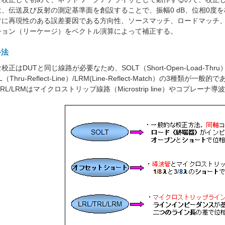
、伝送及び反射の測定基準面を創設することで、振幅0 dB、位相0度
常に再現性のある誤差要因である方向性、ソースマッチ、ロードマッチ
ション（リーケージ）をベクトル演算によって補正する。
手法
DUTと同じ線路が必要なため、SOLT（Short-Open-Load-Thru）、Offse
RL（Thru-Reflect-Line）/LRM(Line-Reflect-Match）の3種類が
TRL/LRMはマイクロストリップ線路（Microstrip line）やコプレ