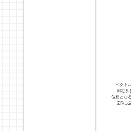
ベクトル
測定系を
位相とな
図5に振