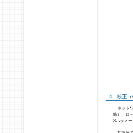
4 校正（Ca
ネットワ
絡）、ロ
Sパラメ
基準器で