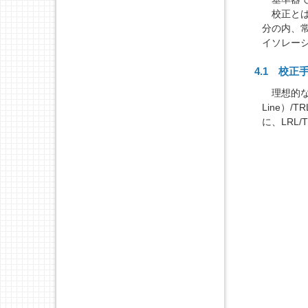
校正とは
分の内、
イソレー
4.1 校正
理想的な校正は
Line）/T
に、LRL/