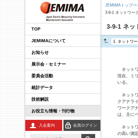
JEMIMAトップ
3-9-1 ネットワ
会長挨拶
国内外規制動向調査事業
品目から探す
後援・協賛の申請
プレスリリース
展示会
企画運営会議
IoT イノベーション推進委
調査・統計委員会
製品安全・EMC委員会
エネルギー・イノベーシ
校正事業委員会
プロセス計測制御機器の
学生の皆さんへ
工業会規格
JCSS（トレーサビリティ
IEC規格ドラフトの審議情
3-9-1 
員会
ョン委員会
技術解説
の確保）
報
TOP
事業内容
国際標準化推進事業
JEMIMA会報への広告掲
JEMIMAより
セミナー・講演会
基本機能部会
広報委員会
輸出管理委員会
防爆計測委員会
コンシェルジュ
調査報告書
JEMIMAについて
載
先端技術調査委員会
FA計測制御機器の技術解
JCSS（ISO/IEC 17025認
IEC概要
1.
ネットワー
説
定）
統計事業
組織
関係官庁・団体より
後援・協賛
国際委員会
規制・制度部会
知的財産権委員会
指示計器委員会
JEMIMAのDX取り組み
お知らせ
産業計測機器・システム
IEC TC一覧／IEC用語
委員会
電気測定器の技術解説
JCSS校正サービス
技術開発テーマの探索事
会員一覧
IIFES推進WG
資材調達委員会
政策課題部会
電力量計委員会
JEMIMAのSDGsビジョン
展示会・セミナー
業
IEC、ISO国内委員会の活
ネットワ
電子応用計測ガイド
よくある質問
動
委員会活動
現在、ミリ
役員一覧
計測展 OSAKA 実行委員
環境グリーン委員会
製品別部会
電子測定器委員会
刊行物
広報事業
会
いる。
統計データ
環境計測器の技術解説
登録事業者検索
定款・財務情報
温度計測委員会
JCSSコーナー
ネットワ
展示会事業
技術解説
放射線計測ガイド
JCSSに関する刊行物
クアナラ
あゆみ
環境計測委員会
国際標準化活動状況
ワークア
セミナー事業
お役立ち情報・刊行物
は、主に
工業用無線
JCSSリンク
JEMIMA案内パンフレッ
放射線計測委員会
技術解説
ト
入会案内
会員ログイン
ネットワ
安全計装システム（SIS）
JCSS連絡会のご案内
の高い測
JEMIMA会報