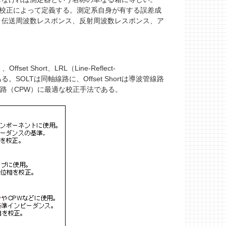
を校正によって定義する。測定系自身が有する誤差成
、伝送周波数レスポンス、反射周波数レスポンス、ア
t Short、LRL（Line-Reflect-
一般的である。SOLTは同軸線路に、Offset Shortは導波管線路
ーナ導波路（CPW）に最適な校正手法である。