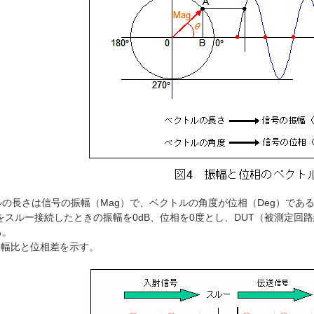
の長さは信号の振幅（Mag）で、ベクトルの角度が位相（Deg）であ
スルー接続したときの振幅を0dB、位相を0度とし、DUT（被測定回
る。
幅比と位相差を示す。