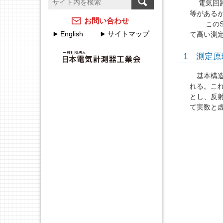
電気回路
温度計測のFAQ
計測器メーカーのJCSS校
等があるが
正サービス
アクセスマップ
お問い合わせ
このSパ
English
サイトマップ
て高い測
JEMIMAのJCSSの取組
各種申込・申請について
1 測定原
JEMIMA JCSS校正サービ
JEMIMA主要行事（会員
スハンドブック
限定）
基本構造
れる。こ
校正事業委員会設立20周
とし、反
年特集
て実数と