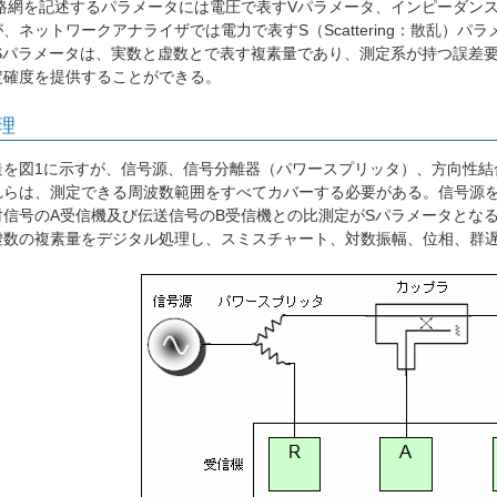
網を記述するパラメータには電圧で表すVパラメータ、インピーダンス
、ネットワークアナライザでは電力で表すS（Scattering：散乱）パ
ラメータは、実数と虚数とで表す複素量であり、測定系が持つ誤差要
定確度を提供することができる。
理
を図1に示すが、信号源、信号分離器（パワースプリッタ）、方向性結
れらは、測定できる周波数範囲をすべてカバーする必要がある。信号源
射信号のA受信機及び伝送信号のB受信機との比測定がSパラメータとな
虚数の複素量をデジタル処理し、スミスチャート、対数振幅、位相、群遅