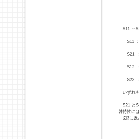
S
11
～S
S
11
：
S
21
：
S
12
：
S
22
：
いずれも
S
21
とS
射特性には
図3に反