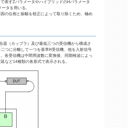
で表すZパラメータやハイブリッドのHパラメータ
ラメータを用いる。
因の位相と振幅を校正によって取り除くため、極め
合器（カップラ）及び最低三つの受信機から構成さ
を二つに分離して一つを基準R受信機、他を入射信号
る。各受信機は中間周波数に変換後、同期検波によっ
延など14種類の各形式で表示される。