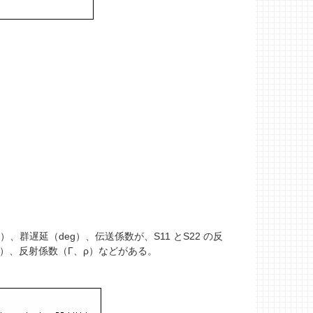
）、群遅延（deg）、伝送係数が、S
11
とS
22
の反
R）、反射係数（Γ、ρ）などがある。