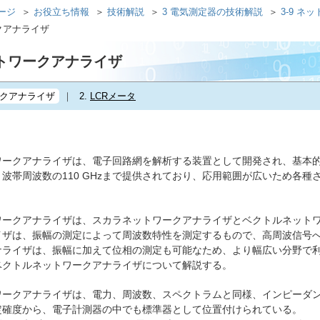
ページ
お役立ち情報
技術解説
3 電気測定器の技術解説
3-9 
ークアナライザ
ネットワークアナライザ
クアナライザ
2.
LCRメータ
ークアナライザは、電子回路網を解析する装置として開発され、基本的
波帯周波数の110 GHzまで提供されており、応用範囲が広いため各
ークアナライザは、スカラネットワークアナライザとベクトルネットワ
イザは、振幅の測定によって周波数特性を測定するもので、高周波信号
ナライザは、振幅に加えて位相の測定も可能なため、より幅広い分野で
ベクトルネットワークアナライザについて解説する。
ークアナライザは、電力、周波数、スペクトラムと同様、インピーダン
定確度から、電子計測器の中でも標準器として位置付けられている。