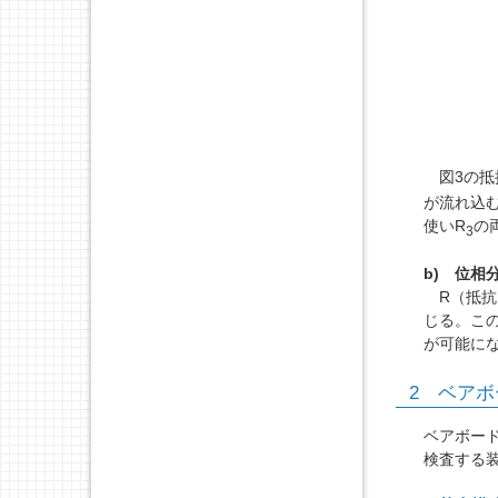
図3の抵
が流れ込
使いR
の
3
b) 位相
R（抵抗
じる。この
が可能に
2 ベアボード
ベアボー
検査する