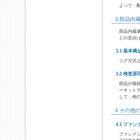
よって，
3 部品内
部品内蔵
との見分
3.1 基本構
ジグ方式
3.2 検査原
部品が接
ーキット
して，他
4 その他
4.1 ファ
ファンク