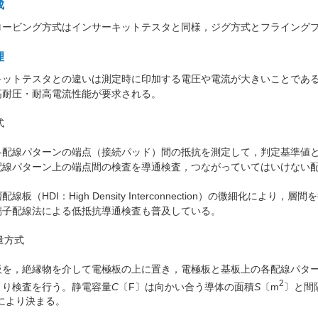
成
ロービング方式はインサーキットテスタと同様，ジグ方式とフライング
理
キットテスタとの違いは測定時に印加する電圧や電流が大きいことであ
高耐圧・耐高電流性能が要求される。
式
各配線パターンの端点（接続パッド）間の抵抗を測定して，判定基準値
配線パターン上の端点間の検査を導通検査，つながっていてはいけない
線板（HDI：High Density Interconnection）の微細化により
端子配線法による低抵抗導通検査も普及している。
容量方式
板を，絶縁物を介して電極板の上に置き，電極板と基板上の各配線パタ
2
より検査を行う。静電容量
C
〔F〕は向かい合う導体の面積
S
〔m
〕と間
〕により決まる。