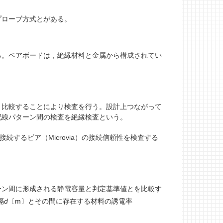
プローブ方式とがある。
る。ベアボードは，絶縁材料と金属から構成されてい
と比較することにより検査を行う。設計上つながって
配線パターン間の検査を絶縁検査という。
，層間を接続するビア（Microvia）の接続信頼性を検査する
ーン間に形成される静電容量と判定基準値とを比較す
隔
d
〔m〕とその間に存在する材料の誘電率