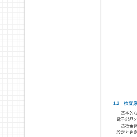
1.2 検査
基本的な測
電子部品
基板全体
設定と判