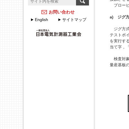
温度計測のFAQ
計測器メーカーのJCSS校
プロービン
正サービス
アクセスマップ
お問い合わせ
a) ジグ
English
サイトマップ
JEMIMAのJCSSの取組
各種申込・申請について
ジグ方式
JEMIMA JCSS校正サービ
テストポ
JEMIMA主要行事（会員
スハンドブック
を実行する
限定）
当て字，
校正事業委員会設立20周
年特集
検査対象
量産基板