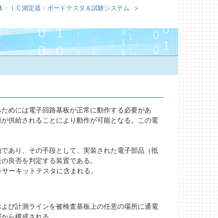
半導体・ＩＣ測定器・ボードテスタ＆試験システム
ためには電子回路基板が正常に動作する必要があ
源が供給されることにより動作が可能となる。この電
であり、その手段として、実装された電子部品（抵
板の良否を判定する装置である。
いてはインサーキットテスタに含まれる。
よび計測ラインを被検査基板上の任意の場所に通電
部から構成される。