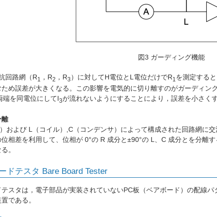
図3 ガーディング機能
抗回路網（R
，R
，R
）に対してH電位とL電位だけでR
を測定すると
1
2
3
1
むため誤差が大きくなる。この影響を電気的に切り離すのがガーディング
両端を同電位にしてI
が流れないようにすることにより，誤差を小さく
3
分離
）および L（コイル）,C（コンデンサ）によって構成された回路網に
位相差を利用して、位相が 0°の R 成分と±90°の L、C 成分とを
なる。
テスタ Bare Board Tester
ドテスタは，電子部品が実装されていないPC板（ベアボード）の配線パ
装置である。