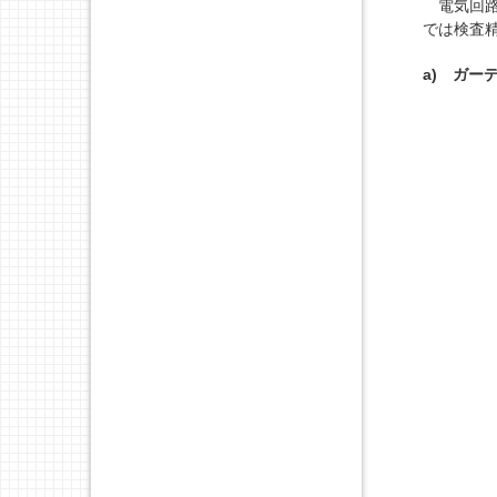
電気回路
では検査
a) ガー