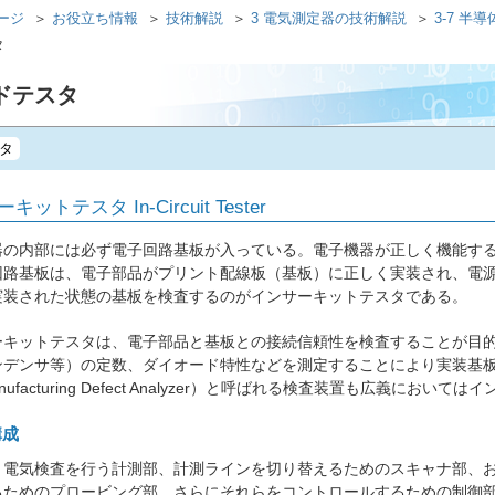
ページ
お役立ち情報
技術解説
3 電気測定器の技術解説
3-7 
タ
ードテスタ
タ
ットテスタ In-Circuit Tester
の内部には必ず電子回路基板が入っている。電子機器が正しく機能する
回路基板は、電子部品がプリント配線板（基板）に正しく実装され、電
実装された状態の基板を検査するのがインサーキットテスタである。
キットテスタは、電子部品と基板との接続信頼性を検査することが目的
ンデンサ等）の定数、ダイオード特性などを測定することにより実装基
nufacturing Defect Analyzer）と呼ばれる検査装置も広義にお
構成
電気検査を行う計測部、計測ラインを切り替えるためのスキャナ部、お
るためのプロービング部、さらにそれらをコントロールするための制御