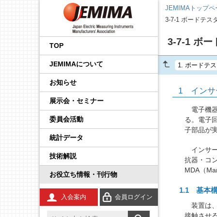
JEMIMAトップ
3-7-1 ボードテス
会長挨拶
国内外規制動向調査事業
品目から探す
後援・協賛の申請
プレスリリース
展示会
企画運営会議
IoT イノベーション推進委
調査・統計委員会
製品安全・EMC委員会
エネルギー・イノベーシ
校正事業委員会
プロセス計測制御機器の
学生の皆さんへ
工業会規格
JCSS（トレーサビリティ
IEC規格ドラフトの審議情
3-7-1 ボ
員会
ョン委員会
技術解説
の確保）
報
TOP
事業内容
国際標準化推進事業
JEMIMA会報への広告掲
JEMIMAより
セミナー・講演会
基本機能部会
広報委員会
輸出管理委員会
防爆計測委員会
コンシェルジュ
調査報告書
JEMIMAについて
載
先端技術調査委員会
FA計測制御機器の技術解
JCSS（ISO/IEC 17025認
IEC概要
1.
ボードテス
説
定）
統計事業
組織
関係官庁・団体より
後援・協賛
国際委員会
規制・制度部会
知的財産権委員会
指示計器委員会
JEMIMAのDX取り組み
お知らせ
産業計測機器・システム
IEC TC一覧／IEC用語
1 インサーキ
委員会
電気測定器の技術解説
JCSS校正サービス
技術開発テーマの探索事
会員一覧
IIFES推進WG
資材調達委員会
政策課題部会
電力量計委員会
JEMIMAのSDGsビジョン
展示会・セミナー
業
IEC、ISO国内委員会の活
電子機器
電子応用計測ガイド
よくある質問
動
委員会活動
る。電子
役員一覧
計測展 OSAKA 実行委員
環境グリーン委員会
製品別部会
電子測定器委員会
刊行物
広報事業
会
子部品が
統計データ
環境計測器の技術解説
登録事業者検索
定款・財務情報
温度計測委員会
JCSSコーナー
インサー
展示会事業
技術解説
放射線計測ガイド
JCSSに関する刊行物
抗器・コ
あゆみ
環境計測委員会
国際標準化活動状況
MDA（Ma
セミナー事業
お役立ち情報・刊行物
工業用無線
JCSSリンク
JEMIMA案内パンフレッ
放射線計測委員会
技術解説
1.1 基本
ト
入会案内
会員ログイン
安全計装システム（SIS）
JCSS連絡会のご案内
装置は、
JEMIMA会報
接触させ