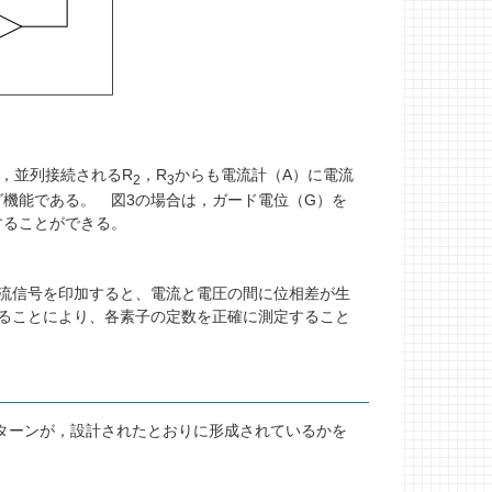
，並列接続されるR
，R
からも電流計（A）に電流
2
3
機能である。 図3の場合は，ガード電位（G）を
することができる。
交流信号を印加すると、電流と電圧の間に位相差が生
分離することにより、各素子の定数を正確に測定すること
ターンが，設計されたとおりに形成されているかを