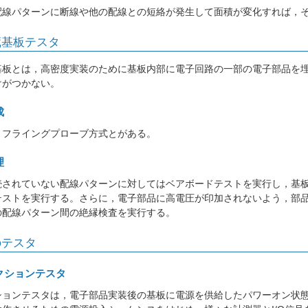
配線パターンに断線や他の配線との短絡が発生して面積が変化すれば，
蔵基板テスタ
基板とは，高密度実装のために基板内部に電子回路の一部の電子部品を
けがつかない。
成
とフライングプローブ方式とがある。
理
続されていない配線パターンに対してはベアボードテストを実行し，基
テストを実行する。さらに，電子部品に高電圧が印加されないよう，部
の配線パターン間の絶縁検査を実行する。
のテスタ
ンクションテスタ
ションテスタは，電子部品実装後の基板に電源を供給したパワーオン状