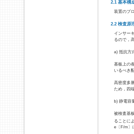
2.1 基本構
装置のプ
2.2 検査原
インサー
るので，
a) 抵抗方
基板上の
いるべき
高密度多層配
ため，四
b) 静電
被検査基
ることに
e〔F/m