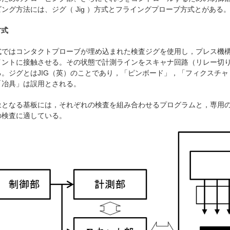
グ方法には、ジグ（ Jig ）方式とフライングプローブ方式とがある
方式
ではコンタクトプローブが埋め込まれた検査ジグを使用し，プレス機構
イントに接触させる。その状態で計測ラインをスキャナ回路（リレー切
。ジグとはJIG（英）のことであり，「ピンボード」，「フィクスチャ（F
「冶具」は誤用とされる。
となる基板には，それぞれの検査を組み合わせるプログラムと，専用の
の検査に適している。