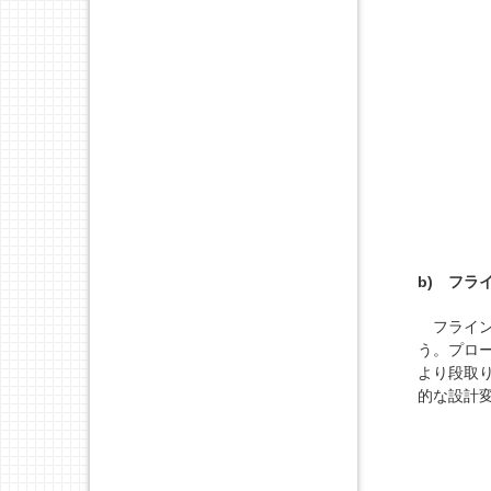
b) フラ
フライン
う。プロ
より段取
的な設計