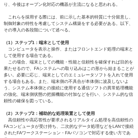
り、今後はオープン化対応の機器が主流になると思われる。
これらを採用する際には、前に示した基本的特質に十分留意し、
制御対象の特性を考慮してシステム構築をする必要がある。以下、
その導入の各段階について述べる。
（1）ステップ1：端末として使用
コンピュータを表示と操作、またはフロントエンド処理の端末と
して使用する場合である。
この場合、端末としての機能・性能と信頼性を確保すれば目的を
果たせるので、FAシステムへの取り込みはこの形から始まることが
多い。必要に応じ、端末としてのエミュレータソフトを入れて使用
する場合もある。また、端末側の不具合が本体側に波及しないよ
う、システム本体側との接続に使用する通信ソフトの異常処理機能
の強化、端末側状態の把握機能の付加などを行い、システム的な信
頼性の確保を図っている。
（2）ステップ2：補助的な処理装置として使用
高信頼性や高応答性が要求されるリアルタイム処理を高信頼性の
FAコンピュータが受け持ち、二次的なデータ処理などをLANで接続
されたFAワークステーション・FAパソコンで対応する使い方であ