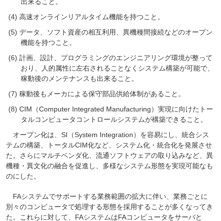
出来ること。
高速オンラインリアルタイム機能を持つこと。
データ、ソフト資産の相互利用、異機種間接続などのオープン
機能を持つこと。
計画、設計、プログラミングのエンジニアリング環境が整って
おり、人的属性に左右されることなくシステム構築が可能で、
稼動後のメンテナンスも出来ること。
稼動後もメーカによる保守部品供給体制があること。
CIM（Computer Integrated Manufacturing）実現に向けたトー
タルコンピュータコントロールシステムが構築できること。
オープン化は、SI（System Integration）を容易にし、統合シス
テムの構築、トータルCIM化など、システム化・統合化を発展させ
た。さらにマルチベンダ化、流通ソフトウェアの取り込みなど、異
機種・異文化の融合を促進し、多様なシステム形態を実現可能なも
のにした。
FAシステムでサポートする業務範囲の拡大に伴い、業務ごとに
別々のコンピュータで処理する形態を採用することが多くなってき
た。これらに対して、FAシステムはFAコンピュータをサーバと