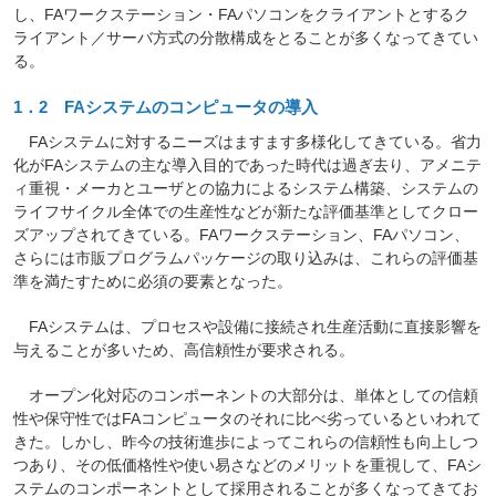
し、FAワークステーション・FAパソコンをクライアントとするク
ライアント／サーバ方式の分散構成をとることが多くなってきてい
る。
1．2 FAシステムのコンピュータの導入
FAシステムに対するニーズはますます多様化してきている。省力
化がFAシステムの主な導入目的であった時代は過ぎ去り、アメニテ
ィ重視・メーカとユーザとの協力によるシステム構築、システムの
ライフサイクル全体での生産性などが新たな評価基準としてクロー
ズアップされてきている。FAワークステーション、FAパソコン、
さらには市販プログラムパッケージの取り込みは、これらの評価基
準を満たすために必須の要素となった。
FAシステムは、プロセスや設備に接続され生産活動に直接影響を
与えることが多いため、高信頼性が要求される。
オープン化対応のコンポーネントの大部分は、単体としての信頼
性や保守性ではFAコンピュータのそれに比べ劣っているといわれて
きた。しかし、昨今の技術進歩によってこれらの信頼性も向上しつ
つあり、その低価格性や使い易さなどのメリットを重視して、FAシ
ステムのコンポーネントとして採用されることが多くなってきてお