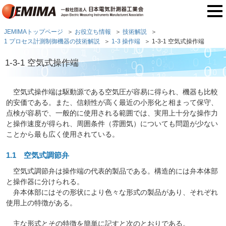
JEMIMAトップページ
お役立ち情報
技術解説
1 プロセス計測制御機器の技術解説
1-3 操作端
1-3-1 空気式操作端
1-3-1 空気式操作端
空気式操作端は駆動源である空気圧が容易に得られ、機器も比較
的安価である。また、信頼性が高く最近の小形化と相まって保守、
点検が容易で、一般的に使用される範囲では、実用上十分な操作力
と操作速度が得られ、周囲条件（雰囲気）についても問題が少ない
ことから最も広く使用されている。
1.1 空気式調節弁
空気式調節弁は操作端の代表的製品である。構造的には弁本体部
と操作器に分けられる。
弁本体部にはその形状により色々な形式の製品があり、それぞれ
使用上の特徴がある。
主な形式とその特徴を簡単に記すと次のとおりである。