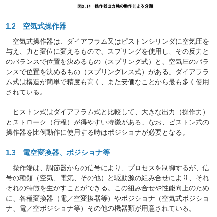
1.2 空気式操作器
空気式操作器は、ダイアフラム又はピストンシリンダに空気圧を
与え、力と変位に変えるもので、スプリングを使用し、その反力と
のバランスで位置を決めるもの（スプリング式）と、空気圧のバラ
ンスで位置を決めるもの（スプリングレス式）がある。ダイアフラ
ム式は構造が簡単で精度も高く、また安価なことから最も多く使用
されている。
ピストン式はダイアフラム式と比較して、大きな出力（操作力）
とストローク（行程）が得やすい特徴がある。なお、ピストン式の
操作器を比例動作に使用する時はポジショナが必要となる。
1.3 電空変換器、ポジショナ等
操作端は、調節器からの信号により、プロセスを制御するが、信
号の種類（空気、電気、その他）と駆動源の組み合せにより、それ
ぞれの特徴を生かすことができる。この組み合せや性能向上のため
に、各種変換器（電／空変換器等）やポジショナ（空気式ポジショ
ナ、電／空ポジショナ等）その他の機器類が用意されている。