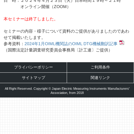
日 時：２０２４年４月２３日（火）日本時間１９時～２１時
オンライン開催（ZOOM）
本セミナーは終了しました。
セミナーの内容・様子について資料のご提供がありましたのであわ
せて掲載いたします。
参考資料：
2024年1月OIML機関誌のOIML DTG機械翻訳記事
（国際法定計量調査研究委員会事務局〔計工連〕ご提供）
プライバシーポリシー
ご利用条件
サイトマップ
関連リンク
All Right Reserved. Copyright © Japan Electric Measuring Instruments Manufacturers'
Association, from 2018