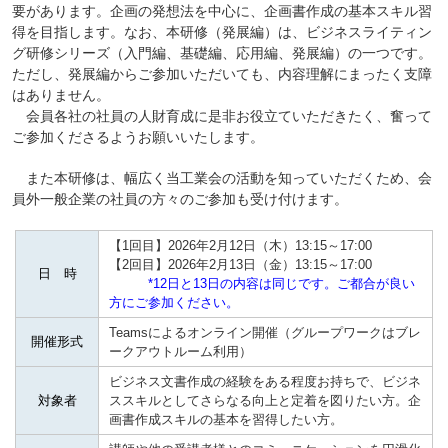
要があります。企画の発想法を中心に、企画書作成の基本スキル習
得を目指します。なお、本研修（発展編）は、ビジネスライティン
グ研修シリーズ（入門編、基礎編、応用編、発展編）の一つです。
ただし、発展編からご参加いただいても、内容理解にまったく支障
はありません。
会員各社の社員の人財育成に是非お役立ていただきたく、奮って
ご参加くださるようお願いいたします。
また本研修は、幅広く当工業会の活動を知っていただくため、会
員外一般企業の社員の方々のご参加も受け付けます。
【1回目】2026年2月12日（木）13:15～17:00
【2回目】2026年2月13日（金）13:15～17:00
日 時
*12日と13日の内容は同じです。ご都合が良い
方にご参加ください。
Teamsによるオンライン開催（グループワークはブレ
開催形式
ークアウトルーム利用）
ビジネス文書作成の経験をある程度お持ちで、ビジネ
対象者
ススキルとしてさらなる向上と定着を図りたい方。企
画書作成スキルの基本を習得したい方。