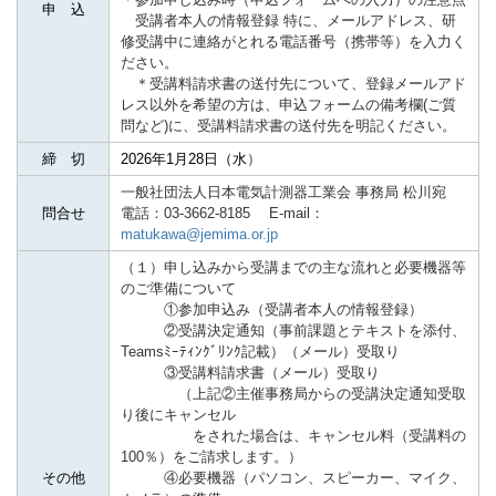
申 込
受講者本人の情報登録 特に、メールアドレス、研
修受講中に連絡がとれる電話番号（携帯等）を入力く
ださい。
＊受講料請求書の送付先について、登録メールアド
レス以外を希望の方は、申込フォームの備考欄(ご質
問など)に、受講料請求書の送付先を明記ください。
締 切
2026年1月28日（水
）
一般社団法人日本電気計測器工業会 事務局 松川宛
問合せ
電話：03-3662-8185 E-mail：
matukawa@jemima.or.jp
（１）申し込みから受講までの主な流れと必要機器等
のご準備について
①参加申込み（受講者本人の情報登録）
②受講決定通知
（事前課題とテキストを添付、
Teamsﾐｰﾃｨﾝｸﾞﾘﾝｸ
記載
）
（メール）受取り
③受講料請求書（メール）受取り
（上記②主催事務局からの受講決定通知受取
り後にキャンセル
をされた場合は、キャンセル料（受講料の
100％）をご請求します。）
その他
④必要機器（パソコン、スピーカー、マイク、