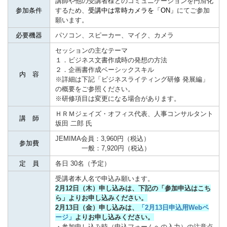
講師や他の受講者様とのコミュニケーションを円滑化
参加条件
するため、
受講中は常時カメラを「ON」
にてご参加
願います。
必要機器
パソコン、スピーカー、マイク、カメラ
セッションの主なテーマ
１．ビジネス文書作成時の発想の方法
２．企画書作成ベーシックスキル
内 容
※詳細は下記「ビジネスライティング研修 発展編」
の概要をご参照ください。
※研修項目は変更になる場合があります。
ＨＲＭジェイズ・オフィス代表、人事コンサルタント
講 師
坂田 二郎 氏
JEMIMA会員：3,960円（税込）
参加費
一般：7,920円（税込）
定 員
各日 30名（予定）
受講者本人名で申込み願います。
2月12日（木）申し込みは、下記の「参加申込はこち
ら」よりお申
し
込みください。
2月13日（金）申し込みは、
「2月13日申込用Webペ
ージ」
よりお申し込みください。
・参加申し込み時（申込フォームへの入力）の注意点