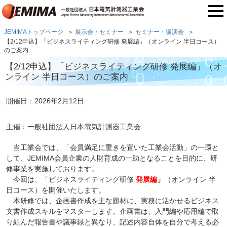
JEMIMAトップページ
展示会・セミナー
セミナー・講演会
【2/12申込】「ビジネスライティング研修 発展編」（オンライン 半日コース）
のご案内
【2/12申込】「ビジネスライティング研修 発展編」（オ
ンライン 半日コース）のご案内
開催日：2026年2月12日
主催：一般社団法人日本電気計測器工業会
当工業会では、「会員満足に重きを置いた工業会活動」の一環と
して、JEMIMA会員企業の人財育成の一助となることを目的に、研
修事業を実施しております。
今回は、「ビジネスライティング研修
発展
編
」
（オンライン 半
日コース）を開催いたします。
本研修では、企画書作成を主な題材に、実務に活かせるビジネス
文書作成スキルをマスターします。企画書は、入門編や応用編で取
り組んだ報告書や議事録と異なり、記述内容自体を自分で考える必