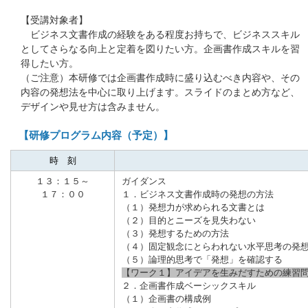
【受講対象者】
ビジネス文書作成の経験をある程度お持ちで、ビジネススキル
としてさらなる向上と定着を図りたい方。企画書作成スキルを習
得したい方。
（ご注意）本研修では企画書作成時に盛り込むべき内容や、その
内容の発想法を中心に取り上げます。スライドのまとめ方など、
デザインや見せ方は含みません。
【研修プログラム内容（予定）】
時 刻
１３：１５
～
ガイダンス
１７：００
１．ビジネス文書作成時の発想の方法
（１）発想力が求められる文書とは
（２）目的とニーズを見失わない
（３）発想するための方法
（４）固定観念にとらわれない水平思考の発
（５）論理的思考で「発想」を確認する
【ワーク１】アイデアを生みだすための練習
２．企画書作成ベーシックスキル
（１）企画書の構成例