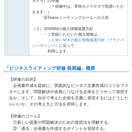
カメラ）の準備
（＊研修中は、常時カメラＯＮで受講いただ
きます。）
⑤
Teams
ミーティングルームへの入室
（２）JEMIMAの個人情報保護方針
・ご登録いただいた個人情報は、
ＪＥＭＩＭＡの個人情報保護方針（プライバ
シーポリシー）
に沿って
利用します。
「ビジネスライティング研修 発展編」概要
【研修の目的】
企画書作成を題材に、実践的なビジネス文書作成のコツをマス
ターします。問題解決や改善につなげる企画をどうやって発想す
るか。そして、自分で考えた企画を文書に表現するにはどうした
らいいか。その考え方と方法を習得します。
【研修のゴール】
①新しい提案や問題解決のための発想法を理解する。
②「通る」企画書を作成するポイントを習得する。