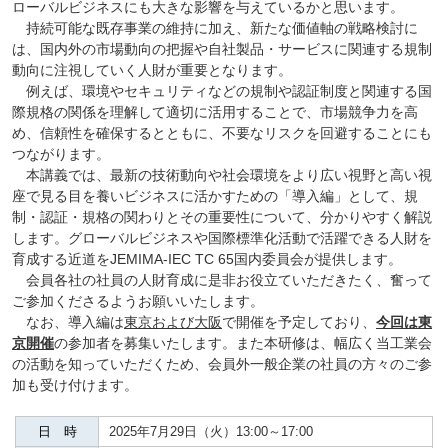
ローバルビジネスにも大きな影響を与えているかと思います。
持続可能な既存事業の維持に加え、新たな価値軸の戦略検討に
は、国内外の市場動向の把握や自社製品・サービスに関連する規制
動向に注視していく人財が重要となります。
例えば、環境やセキュリティなどの規制や認証制度と関連する国
際規格の関係を理解して適切に活用することで、市場競争力を高
め、信頼性を確保するとともに、不要なリスクを回避することにも
つながります。
本講義では、最新の技術動向や社会環境をより広い視野と高い視
座で見る目を養いビジネスに活かすための「導入編」として、規
制・認証・規格の関わりとその重要性について、分かりやすく解説
します。グローバルビジネスや国際標準化活動で活躍できる人財を
育成する近道をJEMIMA‐IEC TC 65国内委員会が提供します。
会員各社の社員の人財育成に是非お役立ていただきたく、奮って
ご参加くださるようお願いいたします。
なお、導入編は
東京および大阪
で開催を予定しており、
今回は東
京開催
の参加者を募集いたします。また本研修は、幅広く当工業会
の活動を知っていただくため、会員外一般企業の社員の方々のご参
加も受け付けます。
日 時
2025年7月29日（火）13:00～17:00