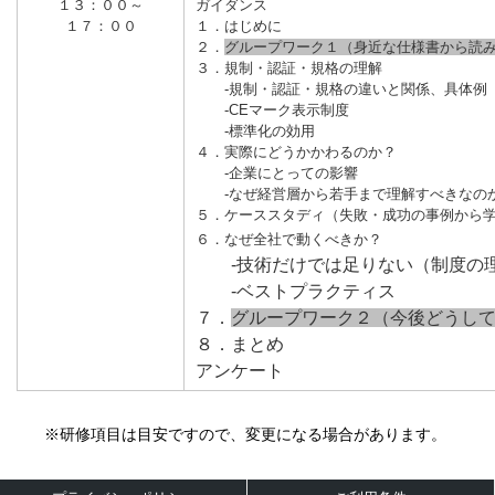
１３：００
～
ガイダンス
１７：００
１．はじめに
２．
グループワーク１（身近な仕様書から読
３．規制・認証・規格の理解
‐規制・認証・規格の違いと関係、具体例
‐CEマーク表示制度
‐標準化の効用
４．実際にどうかかわるのか？
‐企業にとっての影響
‐なぜ経営層から若手まで理解すべきなの
５
．ケーススタディ（失敗・成功の事例から
６．なぜ全社で動くべきか？
‐技術だけでは足りない（制度の
‐ベストプラクティス
７．
グループワーク２（今後どうし
８．まとめ
アンケート
※研修項目は目安ですので、変更になる場合があります。