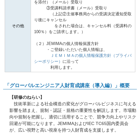
を添付）
（メール）
受取り
③
受講料請求書
（メール）
受取り
（上記②主催事務局からの受講決定通知受取
り後にキャンセル
その他
をされた場合は、キャンセル料（受講料の
100％）をご請求します。）
（２）JEMIMAの個人情報保護方針
・ご登録いただいた個人情報は、
ＪＥＭＩＭＡの個人情報保護方針（プライバ
シーポリシー）
に沿って
利用します。
「グローバルエンジニア人財育成講座（導入編）」概要
【研修のねらい】
技術革新による社会構造の変化がグローバルビジネスに与える
影響を踏まえ、規制・認証・規格の重要性を解説します。市場動
向や規制を把握し、適切に活用することで、競争力向上やリスク
回避が可能になります。JEMIMAおよびIEC TC65国内委員会
が、広い視野と高い視座を持つ人財育成を支援します。