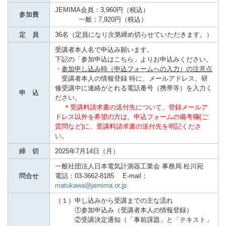
JEMIMA会員：3,960円（税込）
参加費
一般：7,920円（税込）
定 員
36名（定員になり次第締め切らせていただきます。）
受講者本人名で申込み願います。
下記の「参加申込はこちら」よりお申込みください。
・
参加申し込み時（申込フォームへの入力）の注意点
受講者本人の情報登録 特に、メールアドレス、研
修受講中に連絡がとれる電話番号
（携帯等）を入力く
申 込
ださい。
＊受講料請求書の送付先について、登録メールア
ドレス以外を希望の方は、申込フォームの備考欄(ご
質問など)に、受講料請求書の送付先を明記くださ
い。
締 切
2025年7月14日（月）
一般社団法人日本電気計測器工業会 事務局 松川宛
問合せ
電話：03-3662-8185 E-mail：
matukawa@jemima.or.jp
（１）申し込みから受講までの主な流れ
①参加申込み（受講者本人の情報登録）
②受講決定通知（「事前課題」と「テキスト」