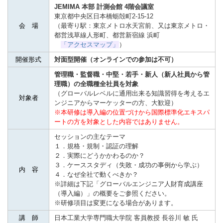
JEMIMA 本部 計測会館 4階会議室
東京都中央区日本橋蛎殻町2-15-12
会 場
（最寄り駅：東京メトロ水天宮前、又は東京メトロ・
都営浅草線人形町、都営新宿線 浜町
「アクセスマップ」
）
開催形式
対面型開催（オンラインでの参加は不可）
管理職・監督職・中堅・若手・新人（新人社員から管
理職）の全職種全社員を対象
（グローバルレベルに通用出来る知識習得を考えるエ
対象者
ンジニアからマーケッターの方、大歓迎）
※本研修は導入編の位置づけから国際標準化エキスパ
ートの方を対象とした内容ではありません。
セッションの主なテーマ
１．規格・規制・認証の理解
２．実際にどうかかわるのか？
３．ケーススタディ（失敗・成功の事例から学ぶ）
内 容
４．なぜ全社で動くべきか？
※詳細は下記「グローバルエンジニア人財育成講座
（導入編）」の概要をご参照ください。
※研修項目は変更になる場合があります。
講 師
日本工業大学専門職大学院 客員教授 長谷川 敏 氏