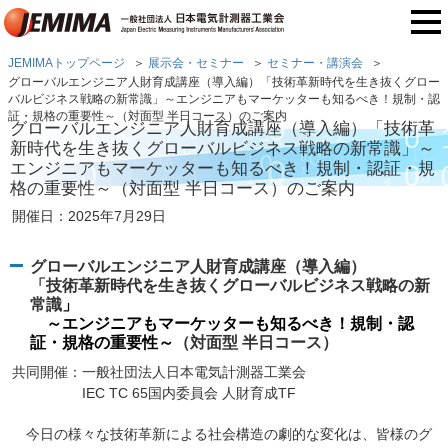
JEMIMAトップページ
展示会・セミナー
セミナー・講演会
グローバルエンジニア人財育成講座（導入編）「技術革新時代を生き抜くグロー
バルビジネス戦略の新常識」～エンジニアもマーケッターも知るべき！規制・認
証・規格の重要性～（対面型 半日コース）のご案内
グローバルエンジニア人財育成講座（導入編）「技術革
新時代を生き抜くグローバルビジネス戦略の新常識」～
エンジニアもマーケッターも知るべき！規制・認証・規
格の重要性～（対面型 半日コース）のご案内
開催日：2025年7月29日
グローバルエンジニア人財育成講座（導入編）
「技術革新時代を生き抜くグローバルビジネス戦略の新
常識
」
～エンジニアもマーケッターも知るべき！規制・認
証・規格の重要性～
（対面型 半日コース）
共同開催：一般社団法人日本電気計測器工業会
IEC TC 65国内委員会 人財育成TF
今日の様々な技術革新による社会構造の劇的な変化は、皆様のグ