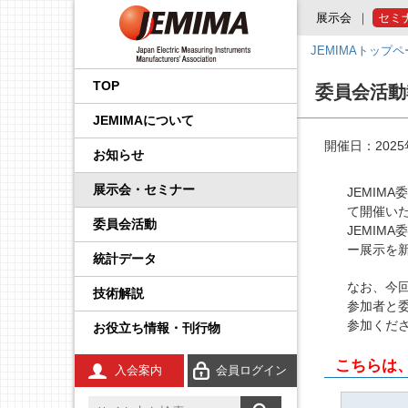
展示会
セミ
JEMIMAトップ
会長挨拶
国内外規制動向調査事業
品目から探す
後援・協賛の申請
プレスリリース
展示会
企画運営会議
IoT イノベーション推進委
調査・統計委員会
製品安全・EMC委員会
エネルギー・イノベーシ
校正事業委員会
プロセス計測制御機器の
学生の皆さんへ
工業会規格
JCSS（トレーサビリティ
IEC規格ドラフトの審議情
員会
ョン委員会
技術解説
の確保）
報
TOP
委員会活動
事業内容
国際標準化推進事業
JEMIMA会報への広告掲
JEMIMAより
セミナー・講演会
基本機能部会
広報委員会
輸出管理委員会
防爆計測委員会
コンシェルジュ
調査報告書
JEMIMAについて
載
先端技術調査委員会
FA計測制御機器の技術解
JCSS（ISO/IEC 17025認
IEC概要
説
定）
統計事業
組織
関係官庁・団体より
後援・協賛
国際委員会
規制・制度部会
知的財産権委員会
指示計器委員会
JEMIMAのDX取り組み
開催日：2025
お知らせ
産業計測機器・システム
IEC TC一覧／IEC用語
委員会
電気測定器の技術解説
JCSS校正サービス
技術開発テーマの探索事
会員一覧
IIFES推進WG
資材調達委員会
政策課題部会
電力量計委員会
JEMIMAのSDGsビジョン
展示会・セミナー
JEMIM
業
IEC、ISO国内委員会の活
て開催い
電子応用計測ガイド
よくある質問
動
委員会活動
役員一覧
計測展 OSAKA 実行委員
環境グリーン委員会
製品別部会
電子測定器委員会
刊行物
JEMIM
広報事業
会
ー展示を
統計データ
環境計測器の技術解説
登録事業者検索
定款・財務情報
温度計測委員会
JCSSコーナー
展示会事業
なお、今
技術解説
放射線計測ガイド
JCSSに関する刊行物
あゆみ
環境計測委員会
国際標準化活動状況
参加者と
セミナー事業
参加くだ
お役立ち情報・刊行物
工業用無線
JCSSリンク
JEMIMA案内パンフレッ
放射線計測委員会
技術解説
ト
こちらは
入会案内
会員ログイン
安全計装システム（SIS）
JCSS連絡会のご案内
JEMIMA会報