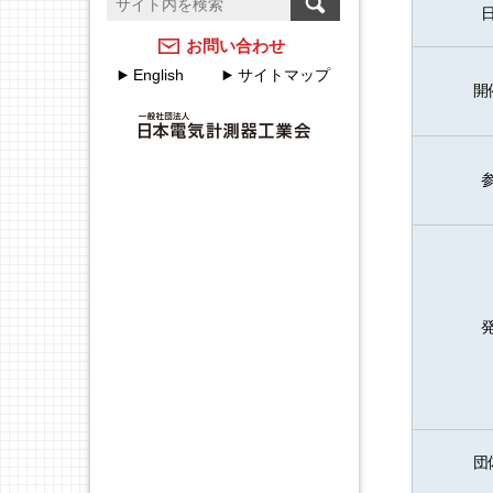
温度計測のFAQ
計測器メーカーのJCSS校
正サービス
アクセスマップ
お問い合わせ
English
サイトマップ
JEMIMAのJCSSの取組
各種申込・申請について
開
JEMIMA JCSS校正サービ
JEMIMA主要行事（会員
スハンドブック
限定）
校正事業委員会設立20周
年特集
団