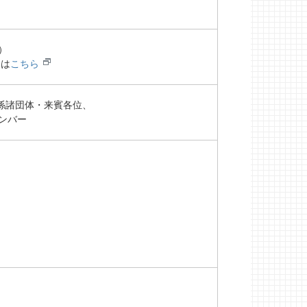
）
スは
こちら
係諸団体・来賓各位、
ンバー