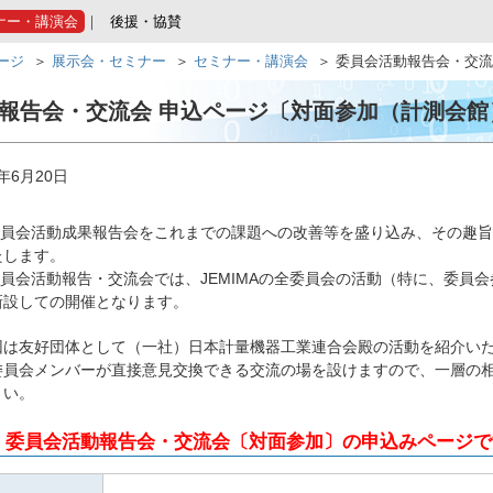
ナー・講演会
後援・協賛
ページ
展示会・セミナー
セミナー・講演会
委員会活動報告会・交流
報告会・交流会 申込ページ〔対面参加（計測会館
年6月20日
A委員会活動成果報告会をこれまでの課題への改善等を盛り込み、その趣旨
たします。
A委員会活動報告・交流会では、JEMIMAの全委員会の活動（特に、委
新設しての開催となります。
回は友好団体として（一社）日本計量機器工業連合会殿の活動を紹介い
委員会メンバーが直接意見交換できる交流の場を設けますので、一層の
さい。
、委員会活動報告会・交流会〔対面参加〕の申込みページで