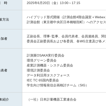
日 時
2025年6月20日（金）
13:00～17:15
ハイブリッド形式開催（計測会館4階会議室＋Webex
催方法
計測会館（東京都中央区日本橋蛎殻町）へのアクセ
正副会長、理事･監事、会員代表者、会員連絡員、関
参加者
委員会正副委員長および各委員、各WG主査及び各メ
計測展OSAKA実行委員会
環境グリーン委員会
産業計測機器・システム委員会
発表者
環境計測委員会
データ利活用タスクフォース
IEC TC 65国内委員会
学生向け情報発信企画検討チーム（SIG）
体紹介
（一社）日本計量機器工業連合会