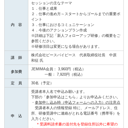
セッションの主なテーマ
１．仕事と成果
２．仕事の進め方～スタートからゴールまでの重要ポ
イント
内 容
３．仕事におけるコミュニケーション
４．今後のアクションプラン作成
※詳細は下記「新人フォローアップ研修」の概要をご
参照ください。
※研修項目は変更になる場合があります。
株式会社ピースバイピース 代表取締役社長 中原
講 師
和征 氏
JEMIMA会員： 3,960円（税込）
参加費
一般： 7,920円（税込）
定 員
30名（予定）
受講者本人名で申込み願います。
下部の「参加申込はこちら」よりお申込みください。
・
参加申し込み時（申込フォームへの入力）の注意点
受講者本人の情報登録 特に、メールアドレス、住
所、研修受講中に連絡がとれる電話番号（携帯等）を
申 込
入力ください。
＊受講料請求書の送付先を登録住所以外に希望の