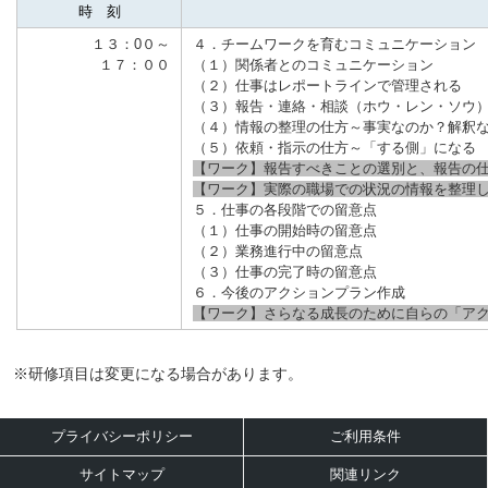
時 刻
１３：0０
～
４．チームワークを育むコミュニケーション
１７：００
（１）関係者とのコミュニケーション
（２）仕事はレポートラインで管理される
（３）報告・連絡・相談（ホウ・レン・ソウ
（４）情報の整理の仕方～事実なのか？解釈
（５）依頼・指示の仕方～「する側」になる
【ワーク】報告すべきことの選別と、報告の
【ワーク】実際の職場での状況の情報を整理
５．仕事の各段階での留意点
（１）仕事の開始時の留意点
（２）業務進行中の留意点
（３）仕事の完了時の留意点
６．今後のアクションプラン作成
【ワーク】さらなる成長のために自らの「ア
※研修項目は変更になる場合があります。
プライバシーポリシー
ご利用条件
サイトマップ
関連リンク