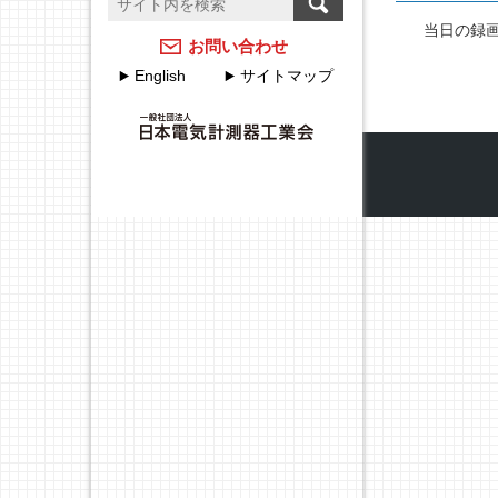
温度計測のFAQ
計測器メーカーのJCSS校
当日の録
正サービス
アクセスマップ
お問い合わせ
English
サイトマップ
JEMIMAのJCSSの取組
各種申込・申請について
JEMIMA JCSS校正サービ
JEMIMA主要行事（会員
スハンドブック
限定）
校正事業委員会設立20周
年特集