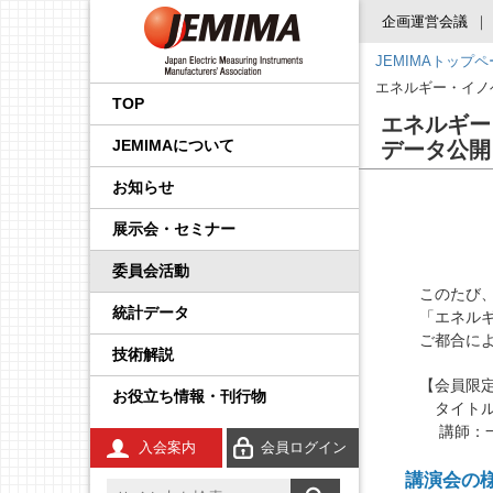
企画運営会議
JEMIMAトップ
会長挨拶
国内外規制動向調査事業
品目から探す
後援・協賛の申請
プレスリリース
展示会
企画運営会議
IoT イノベーション推進委
調査・統計委員会
製品安全・EMC委員会
エネルギー・イノベーシ
校正事業委員会
プロセス計測制御機器の
学生の皆さんへ
工業会規格
JCSS（トレーサビリティ
IEC規格ドラフトの審議情
エネルギー・イノ
員会
ョン委員会
技術解説
の確保）
報
TOP
エネルギー
事業内容
国際標準化推進事業
JEMIMA会報への広告掲
JEMIMAより
セミナー・講演会
基本機能部会
広報委員会
輸出管理委員会
防爆計測委員会
コンシェルジュ
調査報告書
JEMIMAについて
データ公開
載
先端技術調査委員会
FA計測制御機器の技術解
JCSS（ISO/IEC 17025認
IEC概要
説
定）
統計事業
組織
関係官庁・団体より
後援・協賛
国際委員会
規制・制度部会
知的財産権委員会
指示計器委員会
JEMIMAのDX取り組み
お知らせ
産業計測機器・システム
IEC TC一覧／IEC用語
委員会
電気測定器の技術解説
JCSS校正サービス
技術開発テーマの探索事
会員一覧
IIFES推進WG
資材調達委員会
政策課題部会
電力量計委員会
JEMIMAのSDGsビジョン
展示会・セミナー
業
IEC、ISO国内委員会の活
電子応用計測ガイド
よくある質問
動
委員会活動
役員一覧
計測展 OSAKA 実行委員
環境グリーン委員会
製品別部会
電子測定器委員会
刊行物
広報事業
会
このたび、
統計データ
環境計測器の技術解説
登録事業者検索
「エネル
定款・財務情報
温度計測委員会
JCSSコーナー
ご都合に
展示会事業
技術解説
放射線計測ガイド
JCSSに関する刊行物
あゆみ
環境計測委員会
国際標準化活動状況
【会員限
セミナー事業
お役立ち情報・刊行物
タイトル：
工業用無線
JCSSリンク
JEMIMA案内パンフレッ
放射線計測委員会
技術解説
講師：一
ト
入会案内
会員ログイン
安全計装システム（SIS）
JCSS連絡会のご案内
講演会の
JEMIMA会報