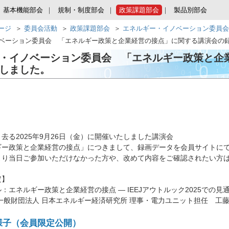
基本機能部会
規制・制度部会
政策課題部会
製品別部会
ページ
委員会活動
政策課題部会
エネルギー・イノベーション委員会
ベーション委員会 「エネルギー政策と企業経営の接点」に関する講演会の
・イノベーション委員会 「エネルギー政策と企
しました。
去る2025年9月26日（金）に開催いたしました講演会
ギー政策と企業経営の接点」につきまして、録画データを会員サイトに
より当日ご参加いただけなかった方や、改めて内容をご確認されたい方
定】
エネルギー政策と企業経営の接点 ― IEEJアウトルック2025での
般財団法人 日本エネルギー経済研究所 理事・電力ユニット担任 工藤 
様子（会員限定公開）