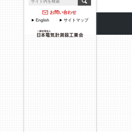
温度計測のFAQ
計測器メーカーのJCSS校
正サービス
アクセスマップ
お問い合わせ
English
サイトマップ
JEMIMAのJCSSの取組
各種申込・申請について
JEMIMA JCSS校正サービ
JEMIMA主要行事（会員
スハンドブック
限定）
校正事業委員会設立20周
年特集