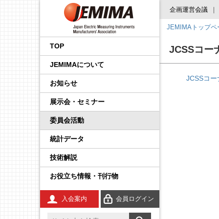
企画運営会議
JEMIMAトップ
会長挨拶
国内外規制動向調査事業
品目から探す
後援・協賛の申請
プレスリリース
展示会
企画運営会議
IoT イノベーション推進委
調査・統計委員会
製品安全・EMC委員会
エネルギー・イノベーシ
校正事業委員会
プロセス計測制御機器の
学生の皆さんへ
工業会規格
JCSS（トレーサビリティ
IEC規格ドラフトの審議情
員会
ョン委員会
技術解説
の確保）
報
TOP
JCSSコ
事業内容
国際標準化推進事業
JEMIMA会報への広告掲
JEMIMAより
セミナー・講演会
基本機能部会
広報委員会
輸出管理委員会
防爆計測委員会
コンシェルジュ
調査報告書
JEMIMAについて
載
先端技術調査委員会
FA計測制御機器の技術解
JCSS（ISO/IEC 17025認
IEC概要
説
定）
統計事業
組織
関係官庁・団体より
後援・協賛
国際委員会
規制・制度部会
知的財産権委員会
指示計器委員会
JEMIMAのDX取り組み
JCSSコ
お知らせ
産業計測機器・システム
IEC TC一覧／IEC用語
委員会
電気測定器の技術解説
JCSS校正サービス
技術開発テーマの探索事
会員一覧
IIFES推進WG
資材調達委員会
政策課題部会
電力量計委員会
JEMIMAのSDGsビジョン
展示会・セミナー
業
IEC、ISO国内委員会の活
電子応用計測ガイド
よくある質問
動
委員会活動
役員一覧
計測展 OSAKA 実行委員
環境グリーン委員会
製品別部会
電子測定器委員会
刊行物
広報事業
会
統計データ
環境計測器の技術解説
登録事業者検索
定款・財務情報
温度計測委員会
JCSSコーナー
展示会事業
技術解説
放射線計測ガイド
JCSSに関する刊行物
あゆみ
環境計測委員会
国際標準化活動状況
セミナー事業
お役立ち情報・刊行物
工業用無線
JCSSリンク
JEMIMA案内パンフレッ
放射線計測委員会
技術解説
ト
入会案内
会員ログイン
安全計装システム（SIS）
JCSS連絡会のご案内
JEMIMA会報