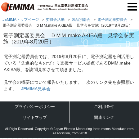
JEMIMAトップページ
委員会活動
製品別部会
電子測定器委員会
電子測定器委員会 ＤＭＭ.make AKIBA殿 見学会を実施（2019年8月20日）
電子測定器委員会 ＤＭＭ.make AKIBA殿 見学会を実
施（2019年8月20日）
電子測定器委員会では、2019年8月20日に、電子測定器を利活用し
ている「先進的なものづくり支援サービス拠点であるDMM.make
AKIBA殿」を訪問見学させて頂きました。
見学会の概要について報告いたします。 次のリンク先を参照願い
ます。
JEMIMA見学会
プライバシーポリシー
ご利用条件
サイトマップ
関連リンク
All Right Reserved. Copyright © Japan Electric Measuring Instruments Manufacturers'
Association, from 2018