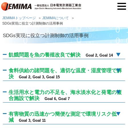
JEMIMAトップページ
JEMIMAについて
SDGs実現に役立つ計測制御の活用事例
SDGs実現に役立つ計測制御の活用事例
飢餓問題を魚の養殖改良で解決
Goal 2, Goal 14
食料供給の諸問題を、適切な温度・湿度管理で解
決
Goal 2, Goal 3, Goal 15
生活用水と電力の不足を、海水淡水化と発電の複
合施設で解決
Goal 6, Goal 7
有害物質の迅速かつ簡便な測定で環境リスク低
減
Goal 3, Goal 11